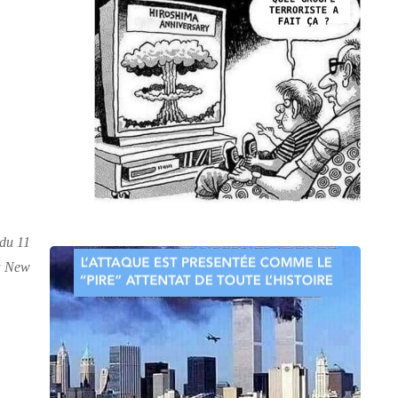
 du 11
 à New