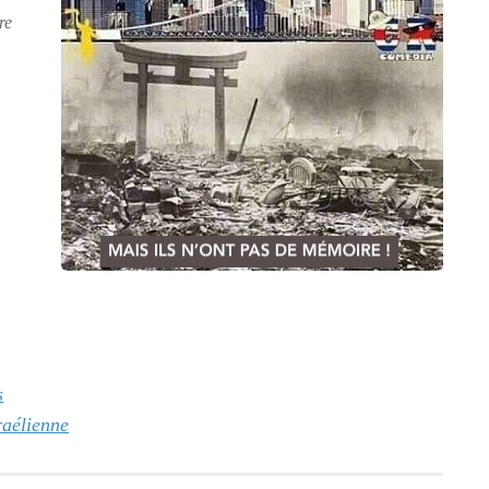
re
s
raélienne