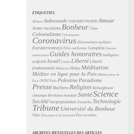
ÉTIQUETTES
Amour
Ambassade extraterrestre
Afrique
Bonheur
Armes nucléaires
Chine
Colonialisme
Colonisation
Coronavirus
Désarmement nucléaire
Extraterrestre(s)
Gotopless
Fête raélienne
Guerres
Guides honoraires
Intelligence
américaines
Liberté
Israël
Liberté
artificielle
L'infini
Méditation
fondamentale
Médias
Médecine
Méditer en ligne pour la Paix
Méditer pour la
Palestine
Paradisme
Paix
OVNI
Paix
Presse
Religion
Raéliens
Réchauffement
Science
Santé
Révolution mondiale
climatique
Technologie
Société
Surpopulation
Swastika
Tribune
Université du Bonheur
Vidéo
Être soi-même
Éducation à la Sexualité
ARCHIVES MENSUELLES DES ARTICLES