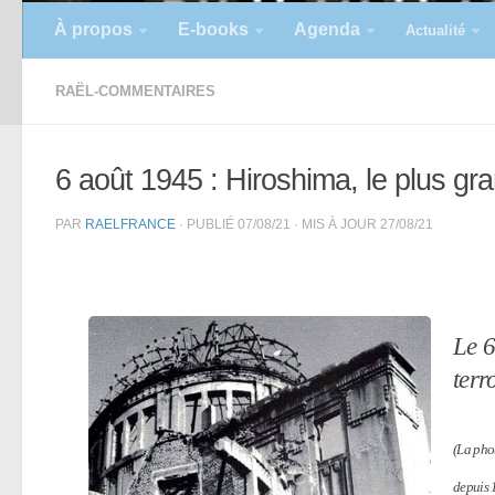
À propos
E-books
Agenda
Actualité
RAËL-COMMENTAIRES
6 août 1945 : Hiroshima, le plus gran
PAR
RAELFRANCE
· PUBLIÉ
07/08/21
· MIS À JOUR
27/08/21
Le 6
terr
(La phot
depuis 1