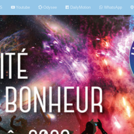
S
Youtube
Odysee
DailyMotion
WhatsApp