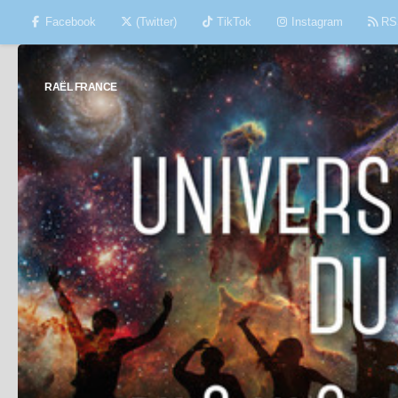
Facebook
(Twitter)
TikTok
Instagram
RS
Skip to content
RAËL FRANCE