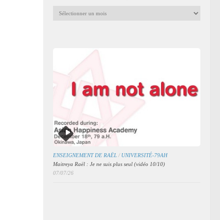
Archives
mensuelles
des
articles
ENSEIGNEMENT DE RAËL
/
UNIVERSITÉ-79AH
Maitreya Raël : Je ne suis plus seul (vidéo 10/10)
07/07/26