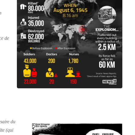
m
ce de
rsaire du
te (qui