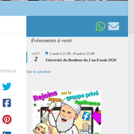
Évènements à venir
Mis
2 août à 11:00
-
8 août à 13:00
AOÛT
2
en
Université du Bonheur du 2 au 8 août 2026
avant
PARTAGER
Voir le calendrier