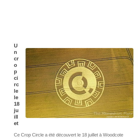
U
n
cr
o
p
ci
rc
le
le
18
ju
ill
et
Ce Crop Circle a été découvert le 18 juillet à Woodcote