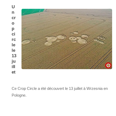
U
n
cr
o
p
ci
rc
le
le
13
ju
ill
et
Ce Crop Circle a été découvert le 13 juillet à Wrzesnia en
Pologne.