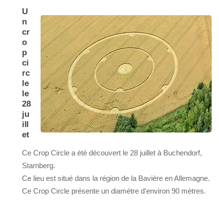
U
n
cr
o
p
ci
rc
le
le
28
ju
ill
et
Ce Crop Circle a été découvert le 28 juillet à Buchendorf,
Starnberg.
Ce lieu est situé dans la région de la Bavière en Allemagne.
Ce Crop Circle présente un diamètre d’environ 90 mètres.