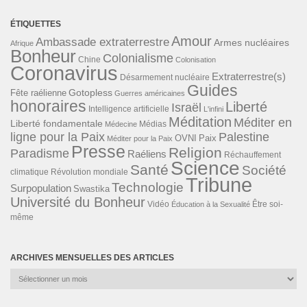
ÉTIQUETTES
Amour
Ambassade extraterrestre
Armes nucléaires
Afrique
Bonheur
Colonialisme
Chine
Colonisation
Coronavirus
Extraterrestre(s)
Désarmement nucléaire
Guides
Gotopless
Fête raélienne
Guerres américaines
honoraires
Liberté
Israël
Intelligence artificielle
L'infini
Méditation
Méditer en
Liberté fondamentale
Médias
Médecine
ligne pour la Paix
Palestine
Paix
OVNI
Méditer pour la Paix
Presse
Religion
Paradisme
Raéliens
Réchauffement
Science
Santé
Société
Révolution mondiale
climatique
Tribune
Technologie
Surpopulation
Swastika
Université du Bonheur
Vidéo
Éducation à la Sexualité
Être soi-
même
ARCHIVES MENSUELLES DES ARTICLES
Archives
mensuelles
des