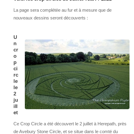
La page sera complétée au fur et à mesure que de
nouveaux dessins seront découverts :
U
n
cr
o
p
ci
rc
le
le
2
ju
ill
et
Ce Crop Circle a été découvert le 2 juillet à Herepath, près
de Avebury Stone Circle, et se situe dans le comté du