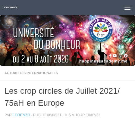
Skip to content
RAËL FRANCE
ACTUALITÉS INTERNATIONALES
Les crop circles de Juillet 2021/
75aH en Europe
PAR
LORENZO
· PUBLIÉ
06/08/21
· MIS À JOUR
10/07/22