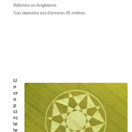
Wiltshire en Angleterre.
Son diamètre est d’environ 45 mètres.
U
n
cr
o
p
ci
rc
le
le