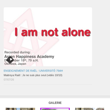
articles
ENSEIGNEMENT DE RAËL
/
UNIVERSITÉ-79AH
Maitreya Raël : Je ne suis plus seul (vidéo 10/10)
07/07/26
GALERIE