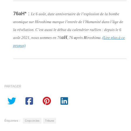
76aH*
:
Le 6 août, date anniversaire de l’explosion de la bombe
atomique sur Hiroshima marque l’entrée de l’Humanité dans l’âge de
la révélation. C’est aussi le début du calendrier raélien : depuis le 6
aH
août 2021, nous sommes en 76
, 76
a
près
H
iroshima.
(Lire plus à ce
propos)
PARTAGER
Étiquettes :
Crop-circles
Tribune