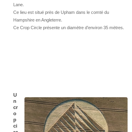
Lane.
Ce lieu est situé près de Upham dans le comté du
Hampshire en Angleterre.
Ce Crop Circle présente un diamètre d’environ 35 mètres.
U
n
cr
o
p
ci