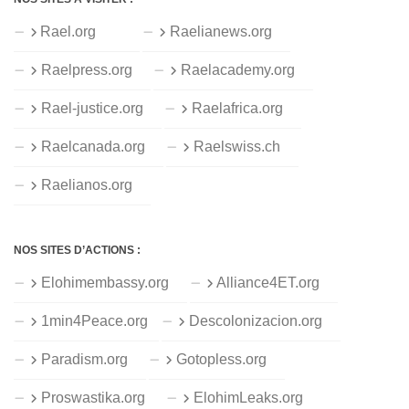
Rael.org
Raelianews.org
Raelpress.org
Raelacademy.org
Rael-justice.org
Raelafrica.org
Raelcanada.org
Raelswiss.ch
Raelianos.org
NOS SITES D’ACTIONS :
Elohimembassy.org
Alliance4ET.org
1min4Peace.org
Descolonizacion.org
Paradism.org
Gotopless.org
Proswastika.org
ElohimLeaks.org