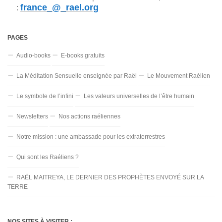
france_@_rael.org
:
PAGES
Audio-books
E-books gratuits
La Méditation Sensuelle enseignée par Raël
Le Mouvement Raélien
Le symbole de l’infini
Les valeurs universelles de l’être humain
Newsletters
Nos actions raéliennes
Notre mission : une ambassade pour les extraterrestres
Qui sont les Raéliens ?
RAËL MAITREYA, LE DERNIER DES PROPHÈTES ENVOYÉ SUR LA
TERRE
NOS SITES À VISITER :