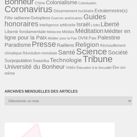
Bonheur
Colonialisme
Chine
Colonisation
Coronavirus
Extraterrestre(s)
Désarmement nucléaire
Guides
Gotopless
Fête raélienne
Guerres américaines
honoraires
Liberté
Israël
Intelligence artificielle
L'infini
Méditation
Méditer en
Liberté fondamentale
Médias
Médecine
ligne pour la Paix
Palestine
Paix
OVNI
Méditer pour la Paix
Presse
Religion
Paradisme
Raéliens
Réchauffement
Science
Santé
Société
Révolution mondiale
climatique
Tribune
Technologie
Surpopulation
Swastika
Université du Bonheur
Vidéo
Éducation à la Sexualité
Être soi-
même
ARCHIVES MENSUELLES DES ARTICLES
Archives
mensuelles
des
articles