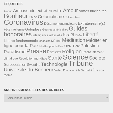
ÉTIQUETTES
Amour
Ambassade extraterrestre
Armes nucléaires
Afrique
Bonheur
Colonialisme
Chine
Colonisation
Coronavirus
Extraterrestre(s)
Désarmement nucléaire
Guides
Gotopless
Fête raélienne
Guerres américaines
honoraires
Liberté
Israël
Intelligence artificielle
L'infini
Méditation
Méditer en
Liberté fondamentale
Médias
Médecine
ligne pour la Paix
Palestine
Paix
OVNI
Méditer pour la Paix
Presse
Religion
Paradisme
Raéliens
Réchauffement
Science
Santé
Société
Révolution mondiale
climatique
Tribune
Technologie
Surpopulation
Swastika
Université du Bonheur
Vidéo
Éducation à la Sexualité
Être soi-
même
ARCHIVES MENSUELLES DES ARTICLES
Archives
mensuelles
des
articles