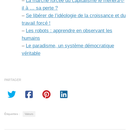
–
La marche forcée du capitalisme le mènera-t-
il à … sa perte ?
–
Se libérer de l’idéologie de la croissance et du
travail forcé !
–
Les robots : apprendre en observant les
humains
–
Le paradisme, un système démocratique
véritable
PARTAGER
Étiquettes :
Valeurs