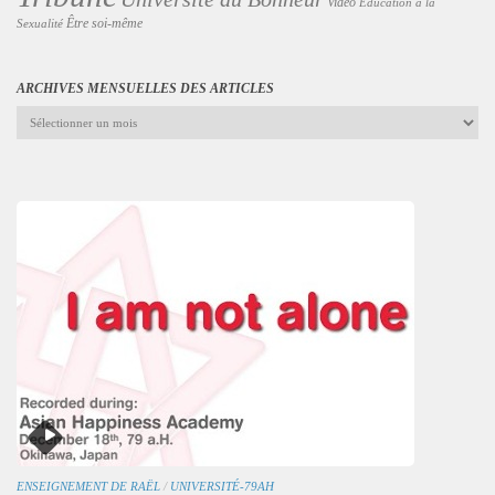
Vidéo
Éducation à la
Être soi-même
Sexualité
ARCHIVES MENSUELLES DES ARTICLES
Archives
mensuelles
des
articles
ENSEIGNEMENT DE RAËL
/
UNIVERSITÉ-79AH