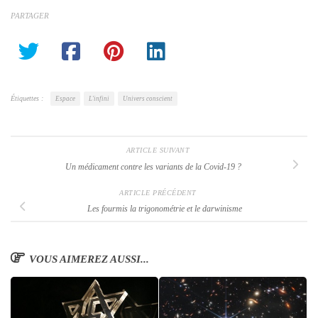
PARTAGER
Étiquettes :
Espace
L'infini
Univers conscient
ARTICLE SUIVANT
Un médicament contre les variants de la Covid-19 ?
ARTICLE PRÉCÉDENT
Les fourmis la trigonométrie et le darwinisme
VOUS AIMEREZ AUSSI...