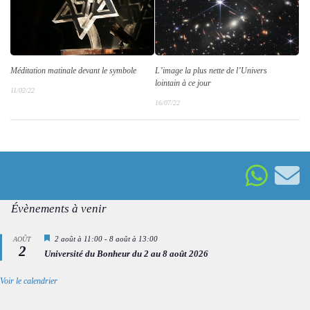
Méditation matinale devant le symbole
L’image la plus nette de l’Univers
lointain à ce jour
11/02/22
16/07/22
Évènements à venir
Mis
2 août à 11:00
-
8 août à 13:00
AOÛT
2
en
Université du Bonheur du 2 au 8 août 2026
avant
Voir le calendrier