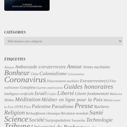
CATÉGORIES
Catégories
ÉTIQUETTES
Amour
Ambassade extraterrestre
Armes nucléaires
Afrique
Bonheur
Colonialisme
Chine
Colonisation
Coronavirus
Extraterrestre(s)
Désarmement nucléaire
Fête
Guides honoraires
Gotopless
raélienne
Guerres américaines
Liberté
Israël
Liberté fondamentale
Intelligence artificielle
L'infini
Médecine
Méditation
Méditer en ligne pour la Paix
Médias
Méditer pour
Presse
Palestine
Paradisme
Raéliens
Paix
OVNI
la Paix
Religion
Santé
Révolution mondiale
Réchauffement climatique
Science
Technologie
Société
Surpopulation
Swastika
Tribune
Université du Bonheur