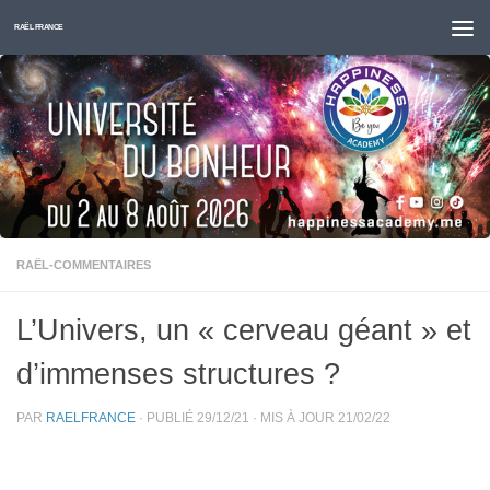
Skip to content
RAËL FRANCE
RAËL-COMMENTAIRES
L’Univers, un « cerveau géant » et
d’immenses structures ?
PAR
RAELFRANCE
· PUBLIÉ
29/12/21
· MIS À JOUR
21/02/22