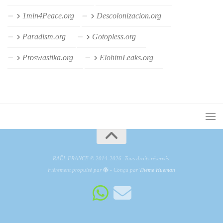
1min4Peace.org
Descolonizacion.org
Paradism.org
Gotopless.org
Proswastika.org
ElohimLeaks.org
RAËL FRANCE © 2014-2026. Tous droits réservés.
Fièrement propulsé par
- Conçu par
Thème Hueman