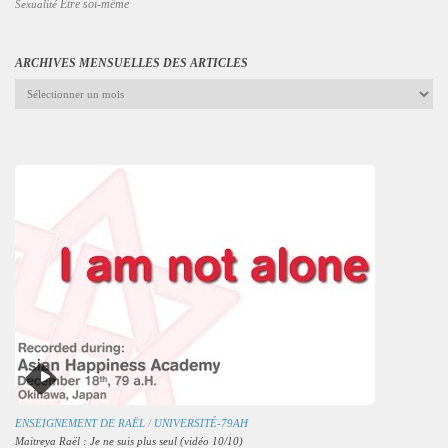
Être soi-même
Sexualité
ARCHIVES MENSUELLES DES ARTICLES
Archives
mensuelles
des
articles
ENSEIGNEMENT DE RAËL
/
UNIVERSITÉ-79AH
Maitreya Raël : Je ne suis plus seul (vidéo 10/10)