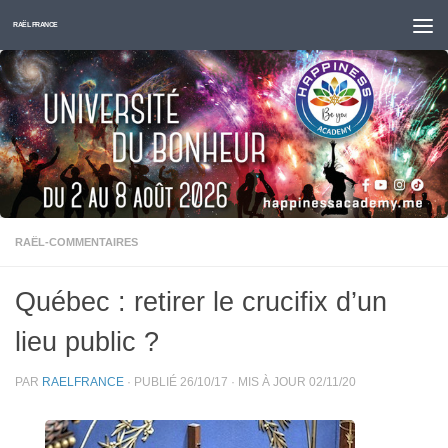
Skip to content
RAËL FRANCE
RAËL-COMMENTAIRES
Québec : retirer le crucifix d’un
lieu public ?
PAR
RAELFRANCE
· PUBLIÉ
26/10/17
· MIS À JOUR
02/11/20