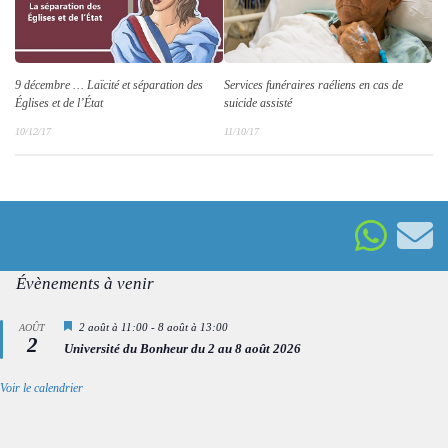
9 décembre … Laïcité et séparation des
Services funéraires raéliens en cas de
Églises et de l’État
suicide assisté
10/12/17
11/10/17
Évènements à venir
Mis
2 août à 11:00
-
8 août à 13:00
AOÛT
2
en
Université du Bonheur du 2 au 8 août 2026
avant
Voir le calendrier