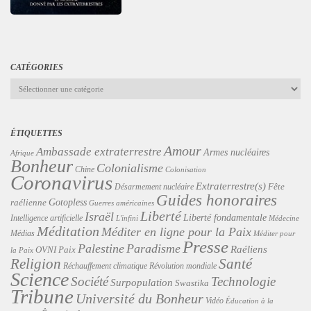
CATÉGORIES
Catégories
ÉTIQUETTES
Amour
Ambassade extraterrestre
Armes nucléaires
Afrique
Bonheur
Colonialisme
Chine
Colonisation
Coronavirus
Extraterrestre(s)
Désarmement nucléaire
Fête
Guides honoraires
Gotopless
raélienne
Guerres américaines
Liberté
Israël
Liberté fondamentale
Intelligence artificielle
L'infini
Médecine
Méditation
Méditer en ligne pour la Paix
Médias
Méditer pour
Presse
Palestine
Paradisme
Raéliens
Paix
OVNI
la Paix
Religion
Santé
Révolution mondiale
Réchauffement climatique
Science
Technologie
Société
Surpopulation
Swastika
Tribune
Université du Bonheur
Vidéo
Éducation à la