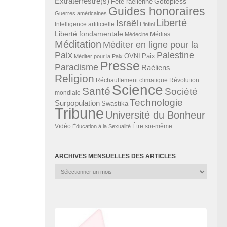
Extraterrestre(s)
Gotopless
Fête raélienne
Guides honoraires
Guerres américaines
Liberté
Israël
Intelligence artificielle
L'infini
Liberté fondamentale
Médias
Médecine
Méditation
Méditer en ligne pour la
Paix
Palestine
Paix
OVNI
Méditer pour la Paix
Presse
Paradisme
Raéliens
Religion
Révolution
Réchauffement climatique
Science
Santé
Société
mondiale
Technologie
Surpopulation
Swastika
Tribune
Université du Bonheur
Vidéo
Éducation à la Sexualité
Être soi-même
ARCHIVES MENSUELLES DES ARTICLES
Archives
mensuelles
des
articles