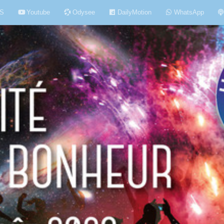
S
Youtube
Odysee
DailyMotion
WhatsApp