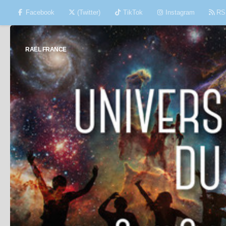
Facebook
(Twitter)
TikTok
Instagram
RS
Skip to content
RAËL FRANCE