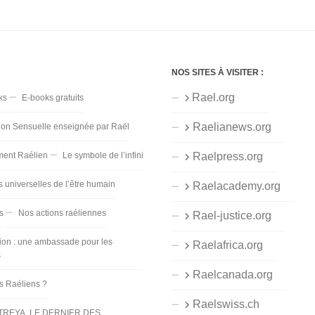
NOS SITES À VISITER :
Rael.org
ks
E-books gratuits
Raelianews.org
ion Sensuelle enseignée par Raël
ent Raélien
Le symbole de l’infini
Raelpress.org
s universelles de l’être humain
Raelacademy.org
s
Nos actions raéliennes
Rael-justice.org
ion : une ambassade pour les
Raelafrica.org
s
Raelcanada.org
es Raéliens ?
Raelswiss.ch
TREYA, LE DERNIER DES