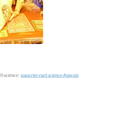
aël-science:
souscrire-rael-science-français