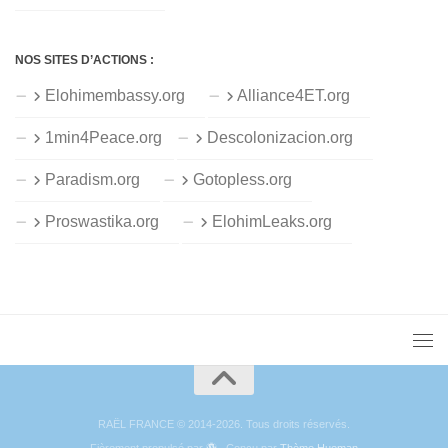
NOS SITES D’ACTIONS :
Elohimembassy.org
Alliance4ET.org
1min4Peace.org
Descolonizacion.org
Paradism.org
Gotopless.org
Proswastika.org
ElohimLeaks.org
RAËL FRANCE © 2014-2026. Tous droits réservés.
Fièrement propulsé par
- Conçu par
Thème Hueman