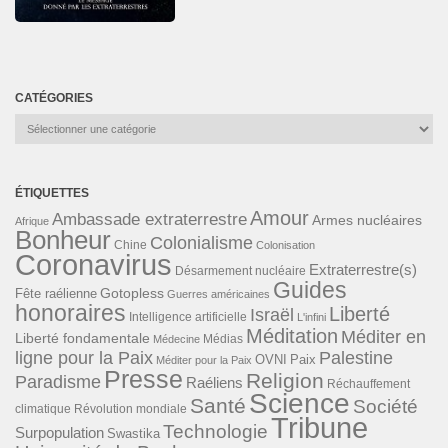
CATÉGORIES
Catégories
ÉTIQUETTES
Amour
Ambassade extraterrestre
Armes nucléaires
Afrique
Bonheur
Colonialisme
Chine
Colonisation
Coronavirus
Extraterrestre(s)
Désarmement nucléaire
Guides
Gotopless
Fête raélienne
Guerres américaines
honoraires
Liberté
Israël
Intelligence artificielle
L'infini
Méditation
Méditer en
Liberté fondamentale
Médias
Médecine
ligne pour la Paix
Palestine
Paix
OVNI
Méditer pour la Paix
Presse
Religion
Paradisme
Raéliens
Réchauffement
Science
Santé
Société
Révolution mondiale
climatique
Tribune
Technologie
Surpopulation
Swastika