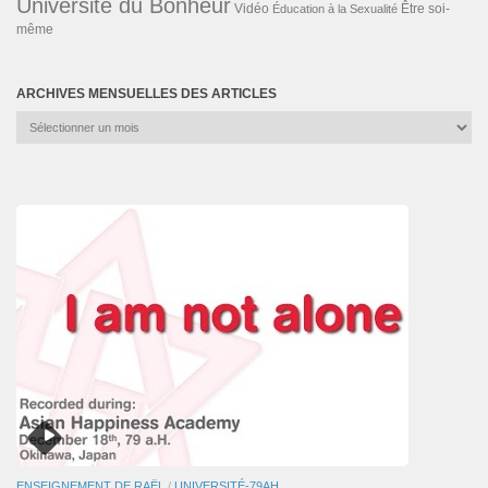
Université du Bonheur
Vidéo
Éducation à la Sexualité
Être soi-
même
ARCHIVES MENSUELLES DES ARTICLES
Archives
mensuelles
des
articles
ENSEIGNEMENT DE RAËL
/
UNIVERSITÉ-79AH