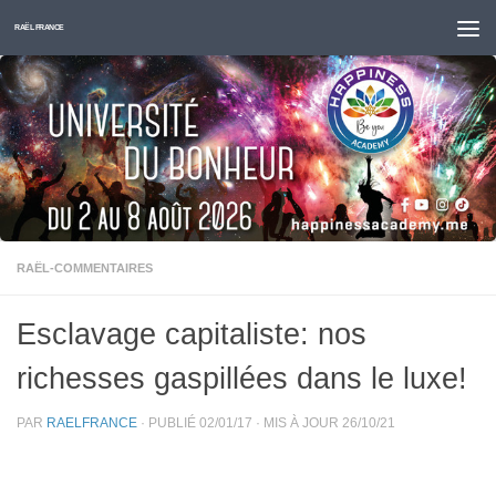
Skip to content
RAËL FRANCE
RAËL-COMMENTAIRES
Esclavage capitaliste: nos
richesses gaspillées dans le luxe!
PAR
RAELFRANCE
· PUBLIÉ
02/01/17
· MIS À JOUR
26/10/21