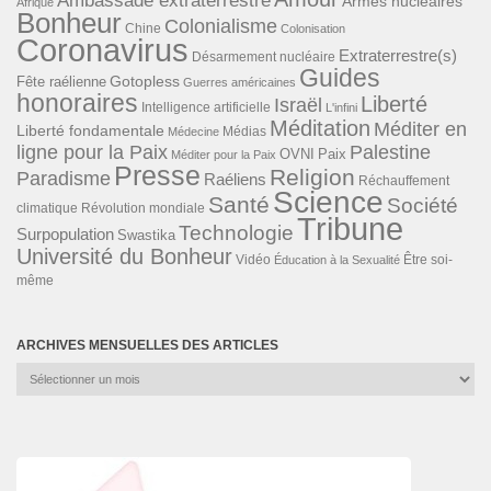
Ambassade extraterrestre
Armes nucléaires
Afrique
Bonheur
Colonialisme
Chine
Colonisation
Coronavirus
Extraterrestre(s)
Désarmement nucléaire
Guides
Gotopless
Fête raélienne
Guerres américaines
honoraires
Liberté
Israël
Intelligence artificielle
L'infini
Méditation
Méditer en
Liberté fondamentale
Médias
Médecine
ligne pour la Paix
Palestine
Paix
OVNI
Méditer pour la Paix
Presse
Religion
Paradisme
Raéliens
Réchauffement
Science
Santé
Société
Révolution mondiale
climatique
Tribune
Technologie
Surpopulation
Swastika
Université du Bonheur
Vidéo
Éducation à la Sexualité
Être soi-
même
ARCHIVES MENSUELLES DES ARTICLES
Archives
mensuelles
des
articles