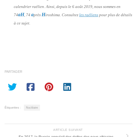
calendrier raélien. Ainsi, depuis le 6 août 2019, nous sommes en
aH
a
H
74
, 74
près
iroshima. Consultez
les raéliens
pour plus de détails
à ce sujet.
PARTAGER
Étiquettes :
Nucléaire
ARTICLE SUIVANT