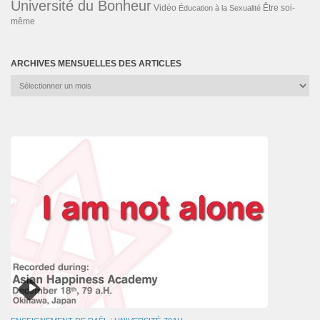
Université du Bonheur
Vidéo
Éducation à la Sexualité
Être soi-
même
ARCHIVES MENSUELLES DES ARTICLES
Archives
mensuelles
des
articles