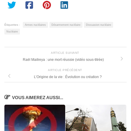
Étiquettes :
Armes nucléaires
Désarmement nucléaire
Dissuasion nucléaire
Nucléaire
ARTICLE SUIVANT
Raël Maitreya : une mort réussie (vidéo sous-titrée)
ARTICLE PRÉCÉDENT
L’Origine de la vie : Évolution ou création ?
VOUS AIMEREZ AUSSI...