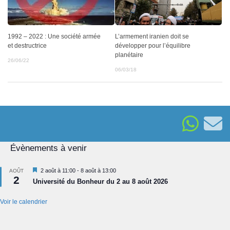
1992 – 2022 : Une société armée
L’armement iranien doit se
et destructrice
développer pour l’équilibre
planétaire
26/06/22
06/03/18
Évènements à venir
Mis
2 août à 11:00
-
8 août à 13:00
AOÛT
2
en
Université du Bonheur du 2 au 8 août 2026
avant
Voir le calendrier