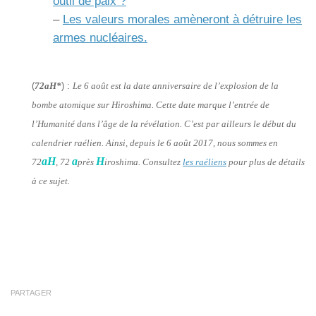
outil de paix ?
–
Les valeurs morales amèneront à détruire les
armes nucléaires.
(
72aH*
) :
Le 6 août est la date anniversaire de l’explosion de la
bombe atomique sur Hiroshima. Cette date marque l’entrée de
l’Humanité dans l’âge de la révélation. C’est par ailleurs le début du
calendrier raélien. Ainsi, depuis le 6 août 2017, nous sommes en
aH
a
H
72
, 72
près
iroshima. Consultez
les raéliens
pour plus de détails
à ce sujet.
PARTAGER