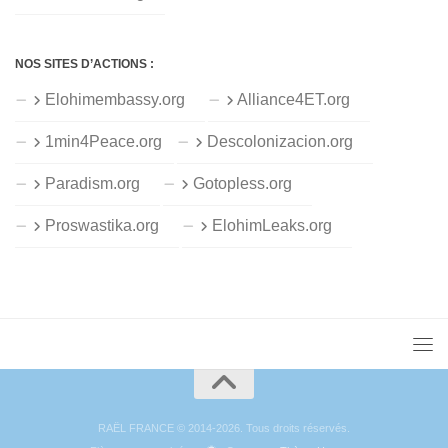
NOS SITES D’ACTIONS :
Elohimembassy.org
Alliance4ET.org
1min4Peace.org
Descolonizacion.org
Paradism.org
Gotopless.org
Proswastika.org
ElohimLeaks.org
RAËL FRANCE © 2014-2026. Tous droits réservés.