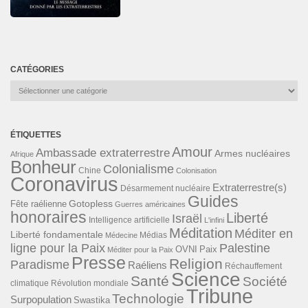
CATÉGORIES
Catégories
ÉTIQUETTES
Amour
Ambassade extraterrestre
Armes nucléaires
Afrique
Bonheur
Colonialisme
Chine
Colonisation
Coronavirus
Extraterrestre(s)
Désarmement nucléaire
Guides
Gotopless
Fête raélienne
Guerres américaines
honoraires
Liberté
Israël
Intelligence artificielle
L'infini
Méditation
Méditer en
Liberté fondamentale
Médias
Médecine
ligne pour la Paix
Palestine
Paix
OVNI
Méditer pour la Paix
Presse
Religion
Paradisme
Raéliens
Réchauffement
Science
Santé
Société
Révolution mondiale
climatique
Tribune
Technologie
Surpopulation
Swastika