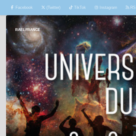
Facebook
(Twitter)
TikTok
Instagram
RS
Skip to content
RAËL FRANCE