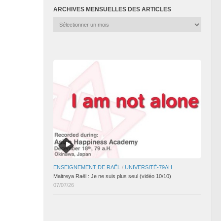
ARCHIVES MENSUELLES DES ARTICLES
Archives
mensuelles
des
articles
ENSEIGNEMENT DE RAËL
/
UNIVERSITÉ-79AH
Maitreya Raël : Je ne suis plus seul (vidéo 10/10)
07/07/26