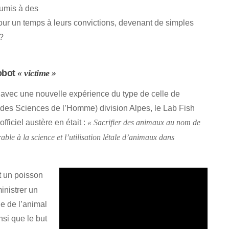
oumis à des
 pour un temps à leurs convictions, devenant de simples
?
obot
« victime »
e avec une nouvelle expérience du type de celle de
es Sciences de l’Homme) division Alpes, le Lab Fish
fficiel austère en était :
« Sacrifier des animaux au nom de
vorable à la science et l’utilisation létale d’animaux dans
t un poisson
ministrer un
ie de l’animal
nsi que le but