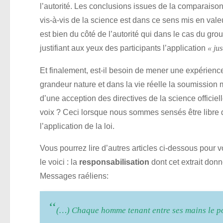
l’autorité. Les conclusions issues de la comparaison
vis-à-vis de la science est dans ce sens mis en vale
est bien du côté de l’autorité qui dans le cas du gro
justifiant aux yeux des participants l’application
« ju
Et finalement, est-il besoin de mener une expérienc
grandeur nature et dans la vie réelle la soumission 
d’une acception des directives de la science officiel
voix ? Ceci lorsque nous sommes sensés être libre de
l’application de la loi.
Vous pourrez lire d’autres articles ci-dessous pour v
le voici : la
responsabilisation
dont cet extrait do
Messages raéliens:
“
(…) Chaque homme tenant entre ses mains le p