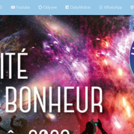
S
Youtube
Odysee
DailyMotion
WhatsApp