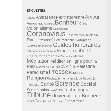
ÉTIQUETTES
Amour
Ambassade extraterrestre
Afrique
Bonheur
Armes nucléaires
Chine
Colonialisme
Colonisation
Coronavirus
Désarmement nucléaire
Extraterrestre(s)
Gotopless
Fête raélienne
Guides honoraires
Guerres américaines
Liberté
Israël
Intelligence artificielle
L'infini
Liberté fondamentale
Médias
Médecine
Méditation
Méditer en ligne pour la
Paix
Palestine
Paix
OVNI
Méditer pour la Paix
Presse
Paradisme
Raéliens
Religion
Révolution
Réchauffement climatique
Science
Santé
Société
mondiale
Technologie
Surpopulation
Swastika
Tribune
Université du Bonheur
Vidéo
Éducation à la Sexualité
Être soi-même