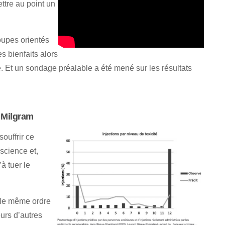
ettre au point un
roupes orientés
s bienfaits alors
e. Et un sondage préalable a été mené sur les résultats
e Milgram
souffrir ce
science et,
à tuer le
 le même ordre
urs d’autres