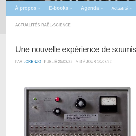
À propos
E-books
Agenda
Actualité
ACTUALITÉS RAËL-SCIENCE
Une nouvelle expérience de soumissi
PAR
LORENZO
· PUBLIÉ
25/03/22
· MIS À JOUR
10/07/22