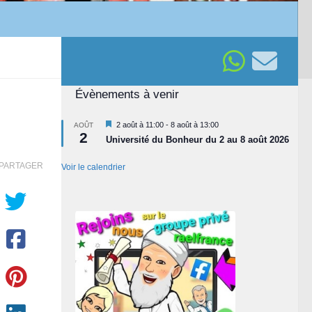
Évènements à venir
Mis
2 août à 11:00
-
8 août à 13:00
AOÛT
2
en
Université du Bonheur du 2 au 8 août 2026
avant
PARTAGER
Voir le calendrier