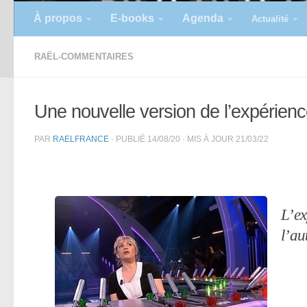
À propos
E-books
Agenda
Actualité
RAËL-COMMENTAIRES
Une nouvelle version de l’expérien
PAR
RAELFRANCE
· PUBLIÉ
14/08/20
· MIS À JOUR
21/03/22
L’ex
l’au