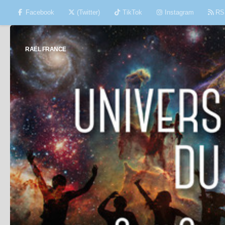
Facebook
(Twitter)
TikTok
Instagram
RS
Skip to content
RAËL FRANCE