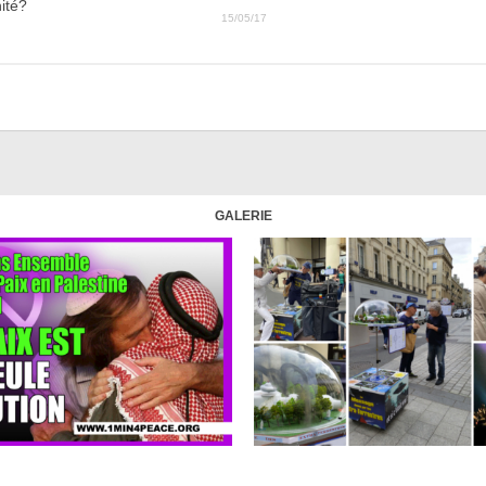
ité?
15/05/17
GALERIE