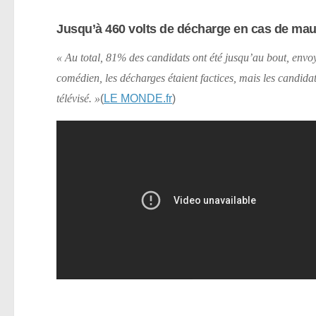
Jusqu’à 460 volts de décharge en cas de mau
« Au total, 81% des candidats ont été jusqu’au bout, envoy
comédien, les décharges étaient factices, mais les candidats
(
LE MONDE.fr
)
télévisé. »