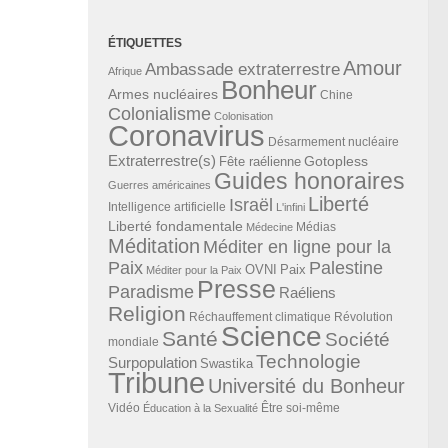
ÉTIQUETTES
Amour
Ambassade extraterrestre
Afrique
Bonheur
Armes nucléaires
Chine
Colonialisme
Colonisation
Coronavirus
Désarmement nucléaire
Extraterrestre(s)
Gotopless
Fête raélienne
Guides honoraires
Guerres américaines
Liberté
Israël
Intelligence artificielle
L'infini
Liberté fondamentale
Médias
Médecine
Méditation
Méditer en ligne pour la
Paix
Palestine
Paix
OVNI
Méditer pour la Paix
Presse
Paradisme
Raéliens
Religion
Révolution
Réchauffement climatique
Science
Santé
Société
mondiale
Technologie
Surpopulation
Swastika
Tribune
Université du Bonheur
Vidéo
Éducation à la Sexualité
Être soi-même