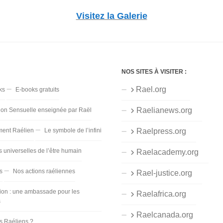
Visitez la Galerie
NOS SITES À VISITER :
Rael.org
ks
E-books gratuits
Raelianews.org
ion Sensuelle enseignée par Raël
ent Raélien
Le symbole de l’infini
Raelpress.org
s universelles de l’être humain
Raelacademy.org
s
Nos actions raéliennes
Rael-justice.org
ion : une ambassade pour les
Raelafrica.org
s
Raelcanada.org
es Raéliens ?