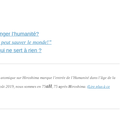
anger l’humanité?
é peut sauver le monde!”
i ne sert à rien ?
e atomique sur Hiroshima marque l’entrée de l’Humanité dans l’âge de la
aH
 août 2019, nous sommes en 75
, 75
a
près
H
iroshima.
(Lire plus à ce