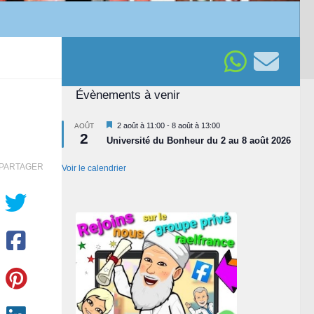
Évènements à venir
Mis
2 août à 11:00
-
8 août à 13:00
AOÛT
2
en
Université du Bonheur du 2 au 8 août 2026
avant
PARTAGER
Voir le calendrier