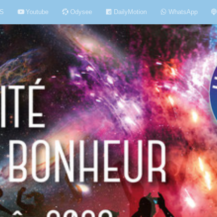
S
Youtube
Odysee
DailyMotion
WhatsApp