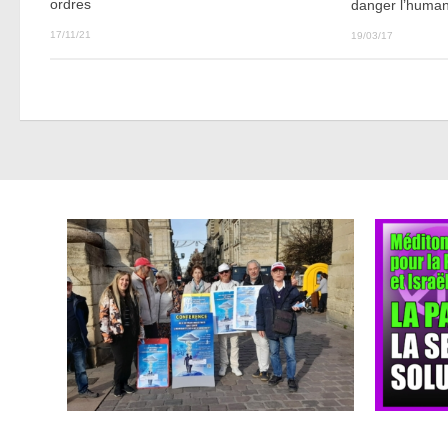
ordres
danger l’human
17/11/21
19/03/17