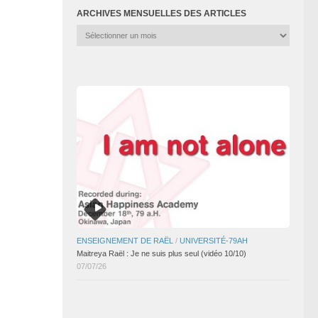
ARCHIVES MENSUELLES DES ARTICLES
Archives
mensuelles
des
articles
ENSEIGNEMENT DE RAËL
/
UNIVERSITÉ-79AH
Maitreya Raël : Je ne suis plus seul (vidéo 10/10)
07/07/26