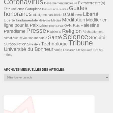
Coronavirus
Extraterrestre(s)
Désarmement nucléaire
Guides
Gotopless
Fête raélienne
Guerres américaines
honoraires
Liberté
Israël
Intelligence artificielle
L'infini
Méditation
Méditer en
Liberté fondamentale
Médias
Médecine
ligne pour la Paix
Palestine
Paix
OVNI
Méditer pour la Paix
Presse
Religion
Paradisme
Raéliens
Réchauffement
Science
Santé
Société
Révolution mondiale
climatique
Tribune
Technologie
Surpopulation
Swastika
Université du Bonheur
Vidéo
Éducation à la Sexualité
Être soi-
même
ARCHIVES MENSUELLES DES ARTICLES
Archives
mensuelles
des
articles