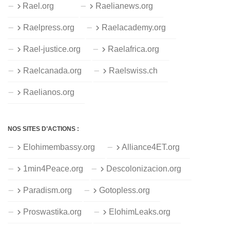
Rael.org
Raelianews.org
Raelpress.org
Raelacademy.org
Rael-justice.org
Raelafrica.org
Raelcanada.org
Raelswiss.ch
Raelianos.org
NOS SITES D’ACTIONS :
Elohimembassy.org
Alliance4ET.org
1min4Peace.org
Descolonizacion.org
Paradism.org
Gotopless.org
Proswastika.org
ElohimLeaks.org