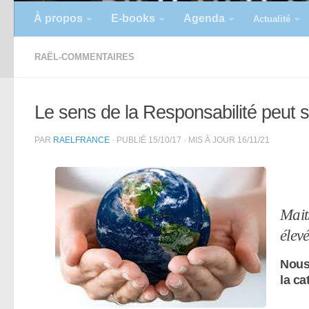
À propos
E-books
Agenda
Actualité
RAËL-COMMENTAIRES
Le sens de la Responsabilité peut 
PAR
RAELFRANCE
· PUBLIÉ
15/10/17
· MIS À JOUR
16/11/21
Mait
élev
Nous 
la ca