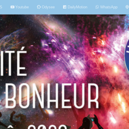
S
Youtube
Odysee
DailyMotion
WhatsApp