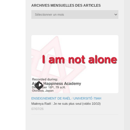
ARCHIVES MENSUELLES DES ARTICLES
Archives
mensuelles
des
articles
ENSEIGNEMENT DE RAËL
/
UNIVERSITÉ-79AH
Maitreya Raël : Je ne suis plus seul (vidéo 10/10)
07/07/26