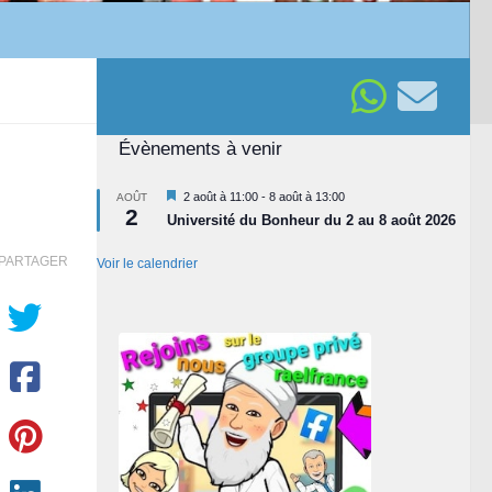
Évènements à venir
Mis
2 août à 11:00
-
8 août à 13:00
AOÛT
2
en
Université du Bonheur du 2 au 8 août 2026
avant
PARTAGER
Voir le calendrier