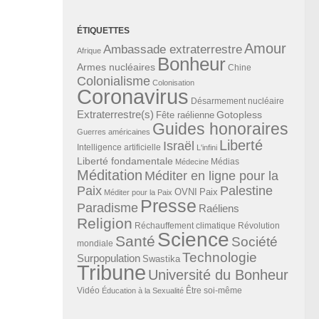
ÉTIQUETTES
Amour
Ambassade extraterrestre
Afrique
Bonheur
Armes nucléaires
Chine
Colonialisme
Colonisation
Coronavirus
Désarmement nucléaire
Extraterrestre(s)
Gotopless
Fête raélienne
Guides honoraires
Guerres américaines
Liberté
Israël
Intelligence artificielle
L'infini
Liberté fondamentale
Médias
Médecine
Méditation
Méditer en ligne pour la
Paix
Palestine
Paix
OVNI
Méditer pour la Paix
Presse
Paradisme
Raéliens
Religion
Révolution
Réchauffement climatique
Science
Santé
Société
mondiale
Technologie
Surpopulation
Swastika
Tribune
Université du Bonheur
Vidéo
Éducation à la Sexualité
Être soi-même