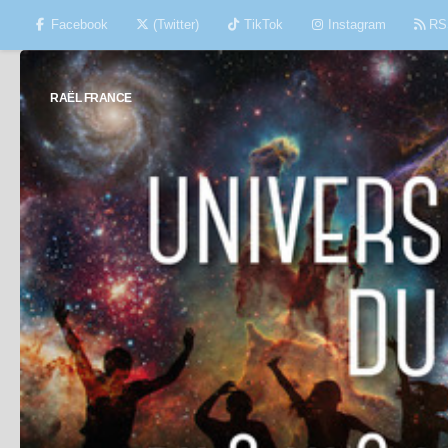
Facebook
(Twitter)
TikTok
Instagram
RS
Skip to content
RAËL FRANCE