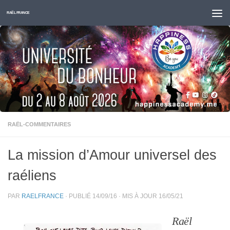
Skip to content
RAËL FRANCE
RAËL-COMMENTAIRES
La mission d’Amour universel des
raéliens
PAR
RAELFRANCE
· PUBLIÉ
14/09/16
· MIS À JOUR
16/05/21
Raël