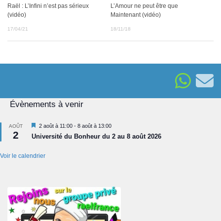
Raël : L’Infini n’est pas sérieux
L’Amour ne peut être que
(vidéo)
Maintenant (vidéo)
17/04/21
18/11/18
Évènements à venir
Mis
2 août à 11:00
-
8 août à 13:00
AOÛT
2
en
Université du Bonheur du 2 au 8 août 2026
avant
Voir le calendrier