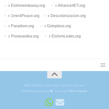
Elohimembassy.org
Alliance4ET.org
1min4Peace.org
Descolonizacion.org
Paradism.org
Gotopless.org
Proswastika.org
ElohimLeaks.org
RAËL FRANCE © 2014-2026. Tous droits réservés.
Fièrement propulsé par
- Conçu par
Thème Hueman