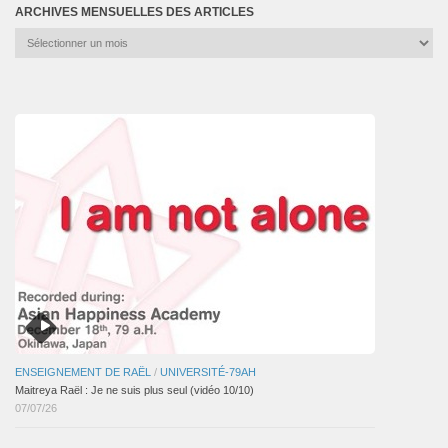
ARCHIVES MENSUELLES DES ARTICLES
Archives
mensuelles
des
articles
ENSEIGNEMENT DE RAËL
/
UNIVERSITÉ-79AH
Maitreya Raël : Je ne suis plus seul (vidéo 10/10)
07/07/26