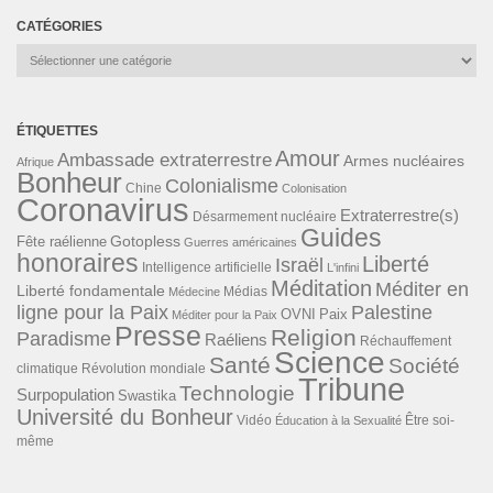
CATÉGORIES
Catégories
ÉTIQUETTES
Amour
Ambassade extraterrestre
Armes nucléaires
Afrique
Bonheur
Colonialisme
Chine
Colonisation
Coronavirus
Extraterrestre(s)
Désarmement nucléaire
Guides
Gotopless
Fête raélienne
Guerres américaines
honoraires
Liberté
Israël
Intelligence artificielle
L'infini
Méditation
Méditer en
Liberté fondamentale
Médias
Médecine
ligne pour la Paix
Palestine
Paix
OVNI
Méditer pour la Paix
Presse
Religion
Paradisme
Raéliens
Réchauffement
Science
Santé
Société
Révolution mondiale
climatique
Tribune
Technologie
Surpopulation
Swastika
Université du Bonheur
Vidéo
Éducation à la Sexualité
Être soi-
même