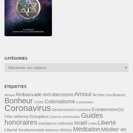
CATÉGORIES
Catégories
ÉTIQUETTES
Amour
Ambassade extraterrestre
Armes nucléaires
Afrique
Bonheur
Colonialisme
Chine
Colonisation
Coronavirus
Extraterrestre(s)
Désarmement nucléaire
Guides
Gotopless
Fête raélienne
Guerres américaines
honoraires
Liberté
Israël
Intelligence artificielle
L'infini
Méditation
Méditer en
Liberté fondamentale
Médias
Médecine