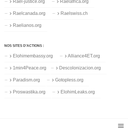
Rael-justice.org
Raelafrica.org
Raelcanada.org
Raelswiss.ch
Raelianos.org
NOS SITES D’ACTIONS :
Elohimembassy.org
Alliance4ET.org
1min4Peace.org
Descolonizacion.org
Paradism.org
Gotopless.org
Proswastika.org
ElohimLeaks.org