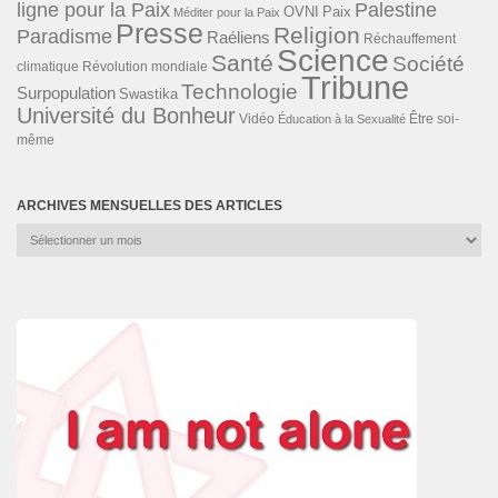
ligne pour la Paix
Palestine
Paix
OVNI
Méditer pour la Paix
Presse
Religion
Paradisme
Raéliens
Réchauffement
Science
Santé
Société
Révolution mondiale
climatique
Tribune
Technologie
Surpopulation
Swastika
Université du Bonheur
Vidéo
Éducation à la Sexualité
Être soi-
même
ARCHIVES MENSUELLES DES ARTICLES
Archives
mensuelles
des
articles