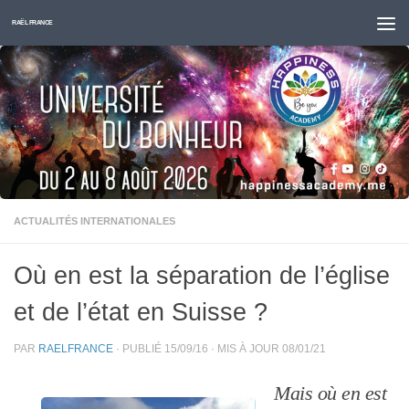
Skip to content
RAËL FRANCE
ACTUALITÉS INTERNATIONALES
Où en est la séparation de l’église
et de l’état en Suisse ?
PAR
RAELFRANCE
· PUBLIÉ
15/09/16
· MIS À JOUR
08/01/21
Mais où en est