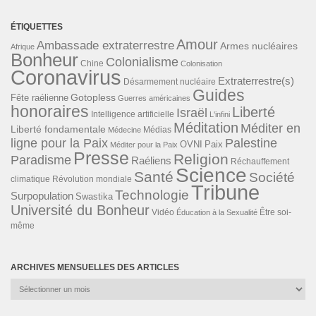
ÉTIQUETTES
Amour
Ambassade extraterrestre
Armes nucléaires
Afrique
Bonheur
Colonialisme
Chine
Colonisation
Coronavirus
Extraterrestre(s)
Désarmement nucléaire
Guides
Gotopless
Fête raélienne
Guerres américaines
honoraires
Liberté
Israël
Intelligence artificielle
L'infini
Méditation
Méditer en
Liberté fondamentale
Médias
Médecine
ligne pour la Paix
Palestine
Paix
OVNI
Méditer pour la Paix
Presse
Religion
Paradisme
Raéliens
Réchauffement
Science
Santé
Société
Révolution mondiale
climatique
Tribune
Technologie
Surpopulation
Swastika
Université du Bonheur
Vidéo
Éducation à la Sexualité
Être soi-
même
ARCHIVES MENSUELLES DES ARTICLES
Archives
mensuelles
des