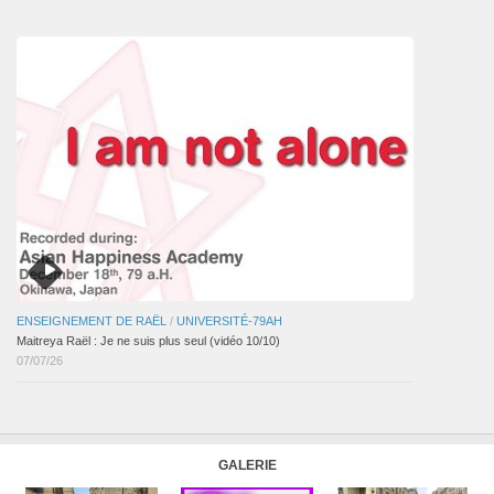
articles
ENSEIGNEMENT DE RAËL
/
UNIVERSITÉ-79AH
Maitreya Raël : Je ne suis plus seul (vidéo 10/10)
07/07/26
GALERIE