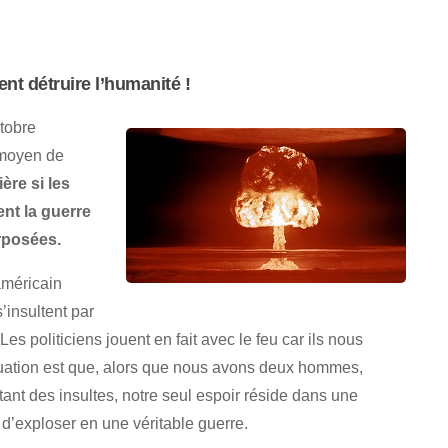
nt détruire l’humanité !
tobre
 moyen de
ère si les
nt la guerre
erposées.
américain
’insultent par
es politiciens jouent en fait avec le feu car ils nous
 situation est que, alors que nous avons deux hommes,
ant des insultes, notre seul espoir réside dans une
 d’exploser en une véritable guerre.