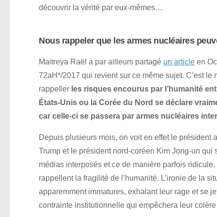
découvrir la vérité par eux-mêmes…
Nous rappeler que les armes nucléaires peuve
Maitreya Raël a par ailleurs partagé
un article
en Oc
72aH*/2017 qui revient sur ce même sujet. C’est le
rappeller
les risques encourus par l’humanité enti
États-Unis ou la Corée du Nord se déclare vraime
car celle-ci se passera par armes nucléaires int
Depuis plusieurs mois, on voit en effet le président 
Trump et le président nord-coréen Kim Jong-un qui s
médias interposés et ce de manière parfois ridicule. L
rappellent la fragilité de l’humanité. L’ironie de la
apparemment immatures, exhalant leur rage et se jet
contrainte institutionnelle qui empêchera leur colère