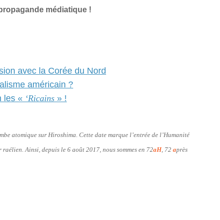
 propagande médiatique !
nsion avec la Corée du Nord
ialisme américain ?
 les «
‘Ricains
» !
bombe atomique sur Hiroshima. Cette date marque l’entrée de l’Humanité
er raélien. Ainsi, depuis le 6 août 2017, nous sommes en 72
aH
, 72
a
près