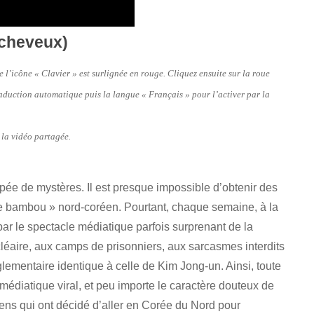
cheveux)
e l’icône « Clavier » est surlignée en rouge. Cliquez ensuite sur la roue
r traduction automatique puis la langue « Français » pour l’activer par la
 la vidéo partagée.
ée de mystères. Il est presque impossible d’obtenir des
 de bambou » nord-coréen. Pourtant, chaque semaine, à la
ar le spectacle médiatique parfois surprenant de la
éaire, aux camps de prisonniers, aux sarcasmes interdits
lementaire identique à celle de Kim Jong-un. Ainsi, toute
médiatique viral, et peu importe le caractère douteux de
liens qui ont décidé d’aller en Corée du Nord pour