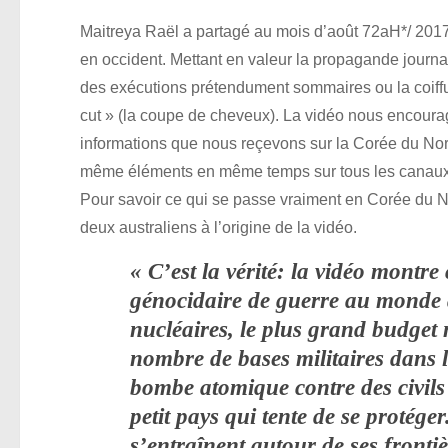
Maitreya Raël a partagé au mois d’août 72aH*/ 2017,
en occident. Mettant en valeur la propagande journal
des exécutions prétendument sommaires ou la coiffur
cut » (la coupe de cheveux). La vidéo nous encourag
informations que nous reçevons sur la Corée du Nord
même éléments en même temps sur tous les canaux pos
Pour savoir ce qui se passe vraiment en Corée du Nord
deux australiens à l’origine de la vidéo.
« C’est la vérité: la vidéo montre
génocidaire de guerre au monde 
nucléaires, le plus grand budget 
nombre de bases militaires dans le
bombe atomique contre des civils 
petit pays qui tente de se protége
s’entraînent autour de ses frontiè