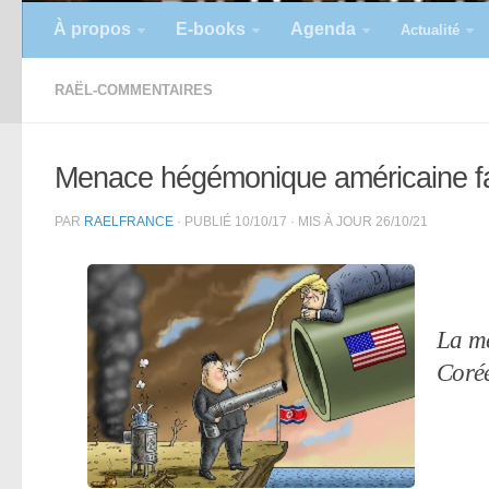
À propos
E-books
Agenda
Actualité
RAËL-COMMENTAIRES
Menace hégémonique américaine fac
PAR
RAELFRANCE
· PUBLIÉ
10/10/17
· MIS À JOUR
26/10/21
La me
Coré