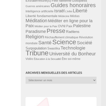
Extraterrestre(s)
Gotopless
Fête raélienne
Guides honoraires
Guerres américaines
Liberté
Israël
Intelligence artificielle
L'infini
Liberté fondamentale
Médias
Médecine
Méditation
Méditer en ligne pour la
Paix
Palestine
Paix
OVNI
Méditer pour la Paix
Presse
Paradisme
Raéliens
Religion
Révolution
Réchauffement climatique
Science
Santé
Société
mondiale
Technologie
Surpopulation
Swastika
Tribune
Université du Bonheur
Vidéo
Éducation à la Sexualité
Être soi-même
ARCHIVES MENSUELLES DES ARTICLES
Archives
mensuelles
des
articles