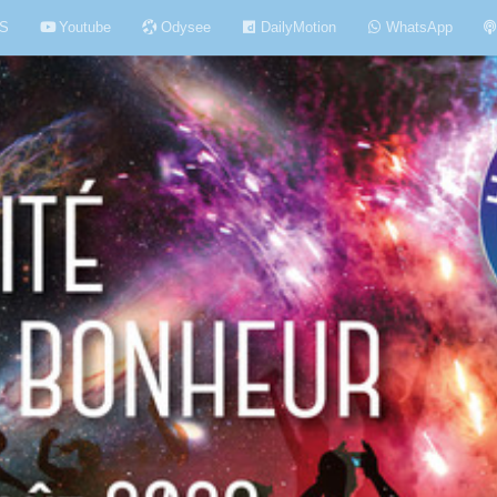
S
Youtube
Odysee
DailyMotion
WhatsApp