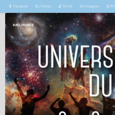
Facebook
(Twitter)
TikTok
Instagram
RS
Skip to content
RAËL FRANCE