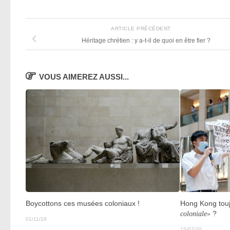
ARTICLE PRÉCÉDENT
Héritage chrétien : y a-t-il de quoi en être fier ?
VOUS AIMEREZ AUSSI...
Boycottons ces musées coloniaux !
Hong Kong tou
coloniale»
?
01/11/18
15/07/20