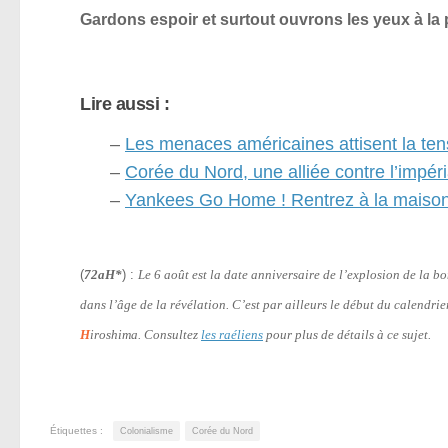
Gardons espoir et surtout ouvrons les yeux à la
Lire aussi :
–
Les menaces américaines attisent la te
–
Corée du Nord, une alliée contre l’impér
–
Yankees Go Home ! Rentrez à la maison
(
72aH*
) :
Le 6 août est la date anniversaire de l’explosion de la 
dans l’âge de la révélation. C’est par ailleurs le début du calendri
H
iroshima. Consultez
les raéliens
pour plus de détails à ce sujet.
Étiquettes :
Colonialisme
Corée du Nord