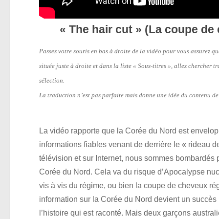
« The hair cut » (La coupe de 
Passez votre souris en bas à droite de la vidéo pour vous assurez qu
située juste à droite et dans la liste « Sous-titres », allez cherche
sélection.
La traduction n’est pas parfaite mais donne une idée du contenu de
La vidéo rapporte que la Corée du Nord est envelopp
informations fiables venant de derrière le « rideau
télévision et sur Internet, nous sommes bombardés p
Corée du Nord. Cela va du risque d’Apocalypse nucl
vis à vis du régime, ou bien la coupe de cheveux rég
information sur la Corée du Nord devient un succès 
l’histoire qui est raconté. Mais deux garçons austra