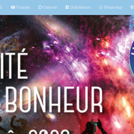
S
Youtube
Odysee
DailyMotion
WhatsApp