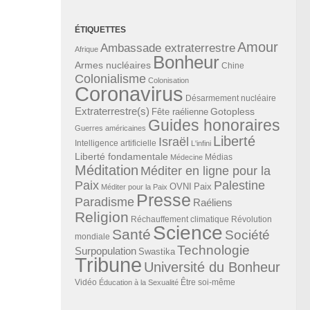
ÉTIQUETTES
Amour
Ambassade extraterrestre
Afrique
Bonheur
Armes nucléaires
Chine
Colonialisme
Colonisation
Coronavirus
Désarmement nucléaire
Extraterrestre(s)
Gotopless
Fête raélienne
Guides honoraires
Guerres américaines
Liberté
Israël
Intelligence artificielle
L'infini
Liberté fondamentale
Médias
Médecine
Méditation
Méditer en ligne pour la
Paix
Palestine
Paix
OVNI
Méditer pour la Paix
Presse
Paradisme
Raéliens
Religion
Révolution
Réchauffement climatique
Science
Santé
Société
mondiale
Technologie
Surpopulation
Swastika
Tribune
Université du Bonheur
Vidéo
Éducation à la Sexualité
Être soi-même