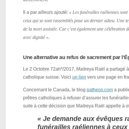
Il a par ailleurs ajouté:
« Les funérailles raéliennes sont u
ceux qui se sont rassemblés pour un dernier adieu. Une te
de la mort assistée. Car c’est également une célébration de
.
avec dignité »
Une alternative au refus de sacrement par l’É
Le 2 Octobre 72ah*/2017, Maitreya Raël a partagé à c
catholique suisse. Voici
un lien
vers une page en fran
Concernant le Canada, le blog
patheos.com
a publi
prêtres catholiques à refuser d’assurer les funéraille
suite à cette décision que Maitreya Raël appelle à of
« Je demande aux évêques raé
funérailles raéliennes à ceux 