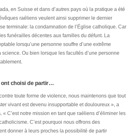
a, en Suisse et dans d’autres pays où la pratique a été
vêques raéliens veulent ainsi supprimer le dernier
e terminale: la condamnation de l’Église catholique. Car
 des funérailles décentes aux familles du défunt. La
ceptable lorsqu’une personne souffre d’une extrême
a science. Ou bien lorsque les facultés d’une personne
itablement.
 ont choisi de partir…
 contre toute forme de violence, nous maintenons que tout
ster vivant est devenu insupportable et douloureux », a
« C’est notre mission en tant que raéliens d’éliminer les
atholicisme. C’est pourquoi nous offrons des
t donner à leurs proches la possibilité de partir