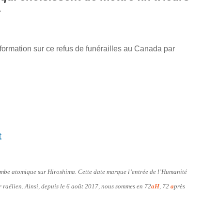
»
nformation sur ce refus de funérailles au Canada par
t
bombe atomique sur Hiroshima. Cette date marque l’entrée de l’Humanité
er raélien. Ainsi, depuis le 6 août 2017, nous sommes en 72
aH
, 72
a
près