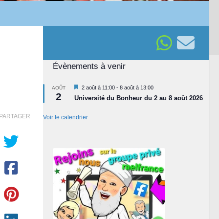
Évènements à venir
Mis
2 août à 11:00
-
8 août à 13:00
AOÛT
2
en
Université du Bonheur du 2 au 8 août 2026
avant
PARTAGER
Voir le calendrier