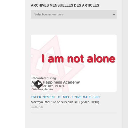
ARCHIVES MENSUELLES DES ARTICLES
Archives
mensuelles
des
articles
ENSEIGNEMENT DE RAËL
/
UNIVERSITÉ-79AH
Maitreya Raël : Je ne suis plus seul (vidéo 10/10)
07/07/26