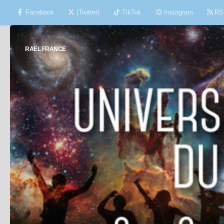
Facebook
(Twitter)
TikTok
Instagram
RS
Skip to content
RAËL FRANCE