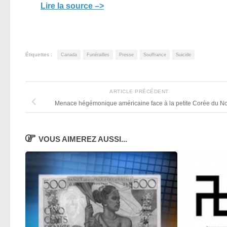
Lire la source –>
Étiquettes :
Canada
Funérailles
Presse
Souffrance
Suicide
ARTICLE PRÉCÉDENT
Menace hégémonique américaine face à la petite Corée du N
VOUS AIMEREZ AUSSI...