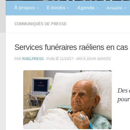
À propos
E-books
Agenda
Actualité
COMMUNIQUÉS DE PRESSE
Services funéraires raéliens en cas 
PAR
RAELPRESS
· PUBLIÉ
11/10/17
· MIS À JOUR
30/05/22
Des é
pour 