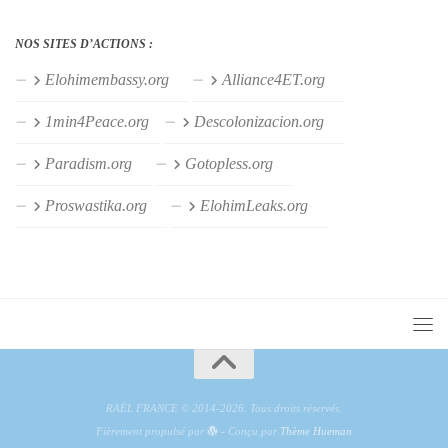
NOS SITES D’ACTIONS :
Elohimembassy.org
Alliance4ET.org
1min4Peace.org
Descolonizacion.org
Paradism.org
Gotopless.org
Proswastika.org
ElohimLeaks.org
RAËL FRANCE © 2014-2026. Tous droits réservés.
Fièrement propulsé par
- Conçu par
Thème Hueman