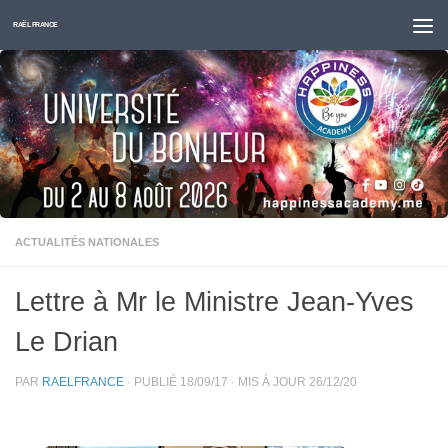
Skip to content
RAËL FRANCE
ACTUALITÉS NATIONALES
Lettre à Mr le Ministre Jean-Yves
Le Drian
PAR
RAELFRANCE
· PUBLIÉ
18/09/17
· MIS À JOUR
26/12/20