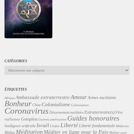
CATÉGORIES
Catégories
ÉTIQUETTES
Amour
Ambassade extraterrestre
Armes nucléaires
Afrique
Bonheur
Colonialisme
Chine
Colonisation
Coronavirus
Extraterrestre(s)
Désarmement nucléaire
Fête
Guides honoraires
Gotopless
raélienne
Guerres américaines
Liberté
Israël
Liberté fondamentale
Intelligence artificielle
L'infini
Médecine
Méditation
Méditer en ligne pour la Paix
Médias
Méditer pour