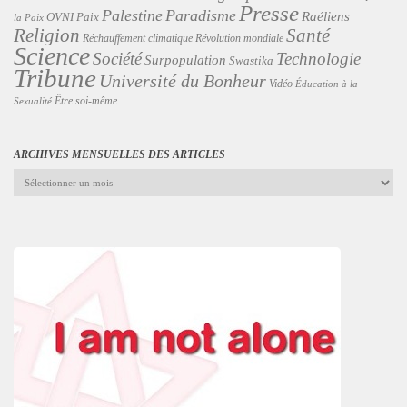
Presse
Palestine
Paradisme
Raéliens
Paix
OVNI
la Paix
Religion
Santé
Révolution mondiale
Réchauffement climatique
Science
Technologie
Société
Surpopulation
Swastika
Tribune
Université du Bonheur
Vidéo
Éducation à la
Être soi-même
Sexualité
ARCHIVES MENSUELLES DES ARTICLES
Archives
mensuelles
des
articles