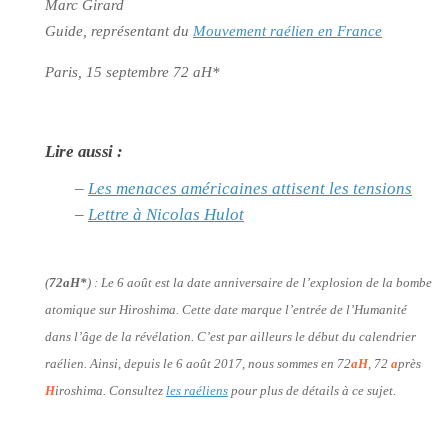
Marc Girard
Guide, représentant du
Mouvement raélien en France
Paris, 15 septembre 72 aH*
Lire aussi :
–
Les menaces américaines attisent les tensions
–
Lettre à Nicolas Hulot
(
72aH*
) :
Le 6 août est la date anniversaire de l’explosion de la bombe
atomique sur Hiroshima. Cette date marque l’entrée de l’Humanité
dans l’âge de la révélation. C’est par ailleurs le début du calendrier
raélien. Ainsi, depuis le 6 août 2017, nous sommes en 72
aH
, 72
a
près
H
iroshima. Consultez
les raéliens
pour plus de détails à ce sujet.