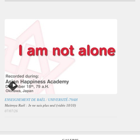
mensuelles
des
articles
ENSEIGNEMENT DE RAËL
/
UNIVERSITÉ-79AH
Maitreya Raël : Je ne suis plus seul (vidéo 10/10)
07/07/26