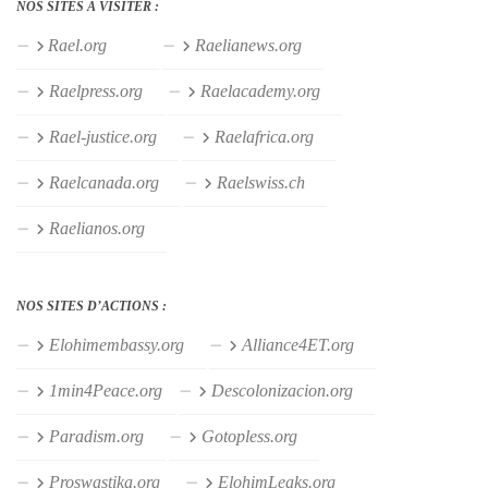
NOS SITES À VISITER :
Rael.org
Raelianews.org
Raelpress.org
Raelacademy.org
Rael-justice.org
Raelafrica.org
Raelcanada.org
Raelswiss.ch
Raelianos.org
NOS SITES D’ACTIONS :
Elohimembassy.org
Alliance4ET.org
1min4Peace.org
Descolonizacion.org
Paradism.org
Gotopless.org
Proswastika.org
ElohimLeaks.org