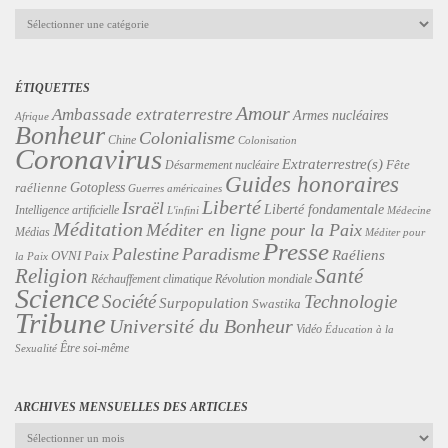
Catégories
ÉTIQUETTES
Amour
Ambassade extraterrestre
Armes nucléaires
Afrique
Bonheur
Colonialisme
Chine
Colonisation
Coronavirus
Extraterrestre(s)
Désarmement nucléaire
Fête
Guides honoraires
Gotopless
raélienne
Guerres américaines
Liberté
Israël
Liberté fondamentale
Intelligence artificielle
L'infini
Médecine
Méditation
Méditer en ligne pour la Paix
Médias
Méditer pour
Presse
Palestine
Paradisme
Raéliens
Paix
OVNI
la Paix
Religion
Santé
Révolution mondiale
Réchauffement climatique
Science
Technologie
Société
Surpopulation
Swastika
Tribune
Université du Bonheur
Vidéo
Éducation à la
Être soi-même
Sexualité
ARCHIVES MENSUELLES DES ARTICLES
Archives