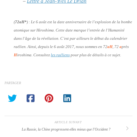
–
Lettre à Jean-Yves Le Drian
(
72aH*
) :
Le 6 août est la date anniversaire de l’explosion de la bombe
atomique sur Hiroshima. Cette date marque l’entrée de l’Humanité
dans l’âge de la révélation. C’est par ailleurs le début du calendrier
raélien. Ainsi, depuis le 6 août 2017, nous sommes en 72
aH
, 72
a
près
H
iroshima. Consultez
les raéliens
pour plus de détails à ce sujet.
PARTAGER
ARTICLE SUIVANT
La Russie, la Chine progressent-elles mieux que l’Occident ?