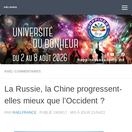
Skip to content
RAËL FRANCE
RAËL-COMMENTAIRES
La Russie, la Chine progressent-
elles mieux que l’Occident ?
PAR
RAELFRANCE
· PUBLIÉ
19/09/17
· MIS À JOUR
21/04/22