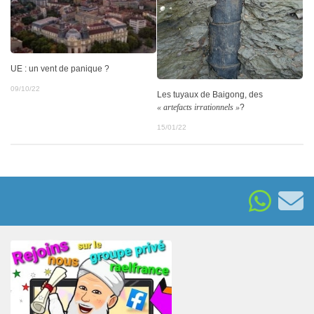
UE : un vent de panique ?
09/10/22
Les tuyaux de Baigong, des
« artefacts irrationnels »
?
15/01/22