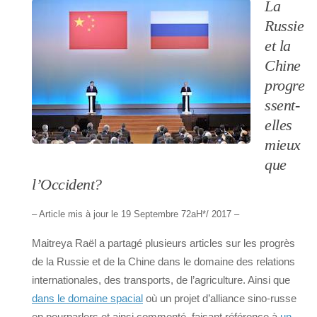
La
Russie
et la
Chine
progre
ssent-
elles
mieux
que
l’Occident?
– Article mis à jour le 19 Septembre 72aH*/ 2017 –
Maitreya Raël a partagé plusieurs articles sur les progrès
de la Russie et de la Chine dans le domaine des relations
internationales, des transports, de l’agriculture. Ainsi que
dans le domaine spacial
où un projet d’alliance sino-russe
en pourparlers et ainsi commenté, faisant référence à
un