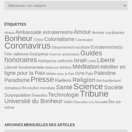
Catégories
ÉTIQUETTES
Amour
Ambassade extraterrestre
Armes nucléaires
Afrique
Bonheur
Colonialisme
Chine
Colonisation
Coronavirus
Extraterrestre(s)
Désarmement nucléaire
Guides
Gotopless
Fête raélienne
Guerres américaines
honoraires
Liberté
Israël
Intelligence artificielle
L'infini
Méditation
Méditer en
Liberté fondamentale
Médias
Médecine
ligne pour la Paix
Palestine
Paix
OVNI
Méditer pour la Paix
Presse
Religion
Paradisme
Raéliens
Réchauffement
Science
Santé
Société
Révolution mondiale
climatique
Tribune
Technologie
Surpopulation
Swastika
Université du Bonheur
Vidéo
Éducation à la Sexualité
Être soi-
même
ARCHIVES MENSUELLES DES ARTICLES