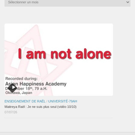
Archives
mensuelles
des
articles
ENSEIGNEMENT DE RAËL
/
UNIVERSITÉ-79AH
Maitreya Raël : Je ne suis plus seul (vidéo 10/10)
07/07/26