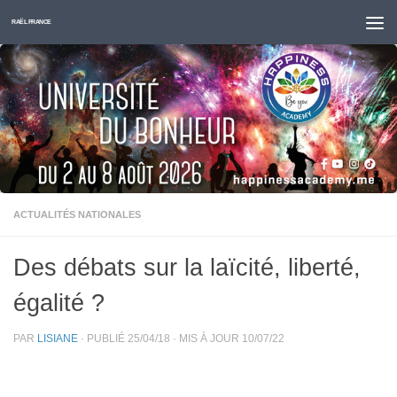
Skip to content
RAËL FRANCE
ACTUALITÉS NATIONALES
Des débats sur la laïcité, liberté,
égalité ?
PAR
LISIANE
· PUBLIÉ
25/04/18
· MIS À JOUR
10/07/22