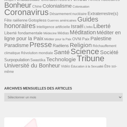
Bonheur
Colonialisme
Chine
Colonisation
Coronavirus
Extraterrestre(s)
Désarmement nucléaire
Guides
Gotopless
Fête raélienne
Guerres américaines
honoraires
Liberté
Israël
Intelligence artificielle
L'infini
Méditation
Méditer en
Liberté fondamentale
Médias
Médecine
ligne pour la Paix
Palestine
Paix
OVNI
Méditer pour la Paix
Presse
Religion
Paradisme
Raéliens
Réchauffement
Science
Santé
Société
Révolution mondiale
climatique
Tribune
Technologie
Surpopulation
Swastika
Université du Bonheur
Vidéo
Éducation à la Sexualité
Être soi-
même
ARCHIVES MENSUELLES DES ARTICLES
Archives
mensuelles
des
articles