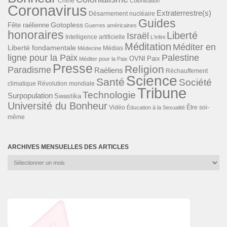
Chine
Colonisation
Coronavirus
Extraterrestre(s)
Désarmement nucléaire
Guides
Gotopless
Fête raélienne
Guerres américaines
honoraires
Liberté
Israël
Intelligence artificielle
L'infini
Méditation
Méditer en
Liberté fondamentale
Médias
Médecine
ligne pour la Paix
Palestine
Paix
OVNI
Méditer pour la Paix
Presse
Religion
Paradisme
Raéliens
Réchauffement
Science
Santé
Société
Révolution mondiale
climatique
Tribune
Technologie
Surpopulation
Swastika
Université du Bonheur
Vidéo
Éducation à la Sexualité
Être soi-
même
ARCHIVES MENSUELLES DES ARTICLES
Archives
mensuelles
des
articles