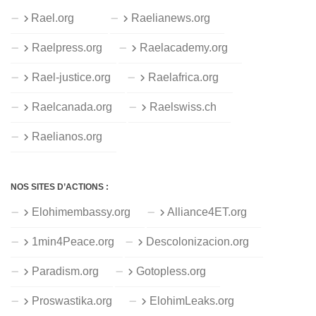
Rael.org
Raelianews.org
Raelpress.org
Raelacademy.org
Rael-justice.org
Raelafrica.org
Raelcanada.org
Raelswiss.ch
Raelianos.org
NOS SITES D’ACTIONS :
Elohimembassy.org
Alliance4ET.org
1min4Peace.org
Descolonizacion.org
Paradism.org
Gotopless.org
Proswastika.org
ElohimLeaks.org