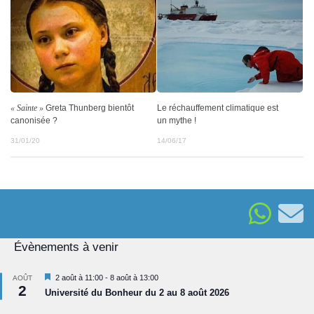
« Sainte »
Greta Thunberg bientôt
Le réchauffement climatique est
canonisée ?
un mythe !
31/01/20
14/06/17
Évènements à venir
Mis
2 août à 11:00
-
8 août à 13:00
AOÛT
2
en
Université du Bonheur du 2 au 8 août 2026
avant