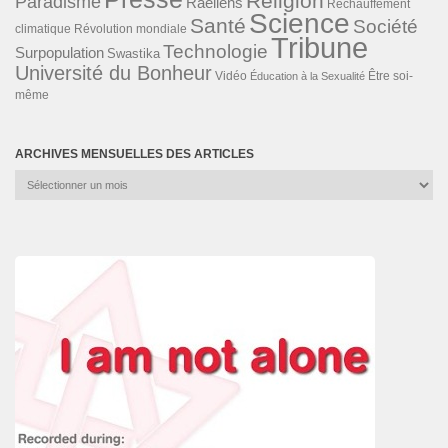
Religion
Paradisme
Raéliens
Réchauffement
Science
Santé
Société
Révolution mondiale
climatique
Tribune
Technologie
Surpopulation
Swastika
Université du Bonheur
Vidéo
Éducation à la Sexualité
Être soi-
même
ARCHIVES MENSUELLES DES ARTICLES
Archives
mensuelles
des
articles