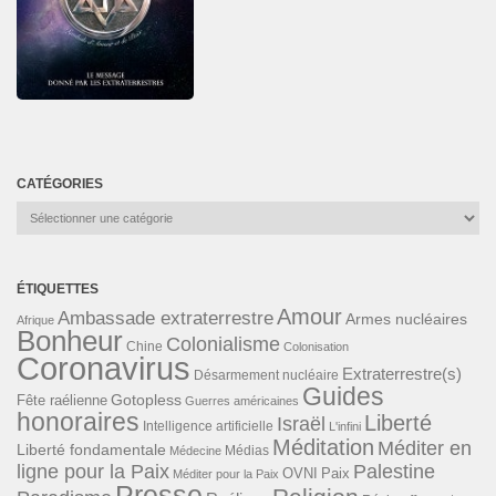
CATÉGORIES
Catégories
ÉTIQUETTES
Amour
Ambassade extraterrestre
Armes nucléaires
Afrique
Bonheur
Colonialisme
Chine
Colonisation
Coronavirus
Extraterrestre(s)
Désarmement nucléaire
Guides
Gotopless
Fête raélienne
Guerres américaines
honoraires
Liberté
Israël
Intelligence artificielle
L'infini
Méditation
Méditer en
Liberté fondamentale
Médias
Médecine
ligne pour la Paix
Palestine
Paix
OVNI
Méditer pour la Paix
Presse