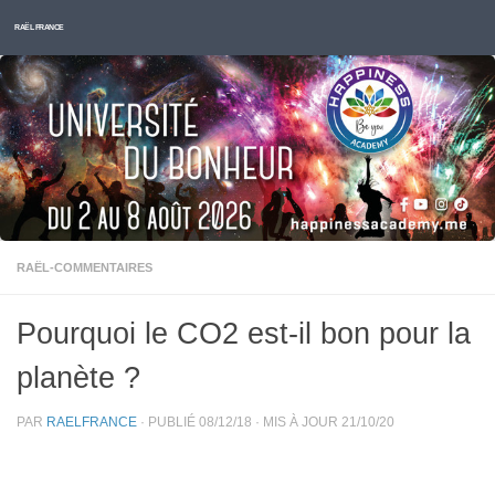
Skip to content
RAËL FRANCE
RAËL-COMMENTAIRES
Pourquoi le CO2 est-il bon pour la
planète ?
PAR
RAELFRANCE
· PUBLIÉ
08/12/18
· MIS À JOUR
21/10/20