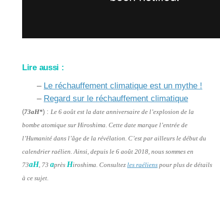
Lire aussi :
–
Le réchauffement climatique est un mythe !
–
Regard sur le réchauffement climatique
(
73aH*
) :
Le 6 août est la date anniversaire de l’explosion de la
bombe atomique sur Hiroshima. Cette date marque l’entrée de
l’Humanité dans l’âge de la révélation. C’est par ailleurs le début du
calendrier raélien. Ainsi, depuis le 6 août 2018, nous sommes en
aH
a
H
73
, 73
près
iroshima. Consultez
les raéliens
pour plus de détails
à ce sujet.