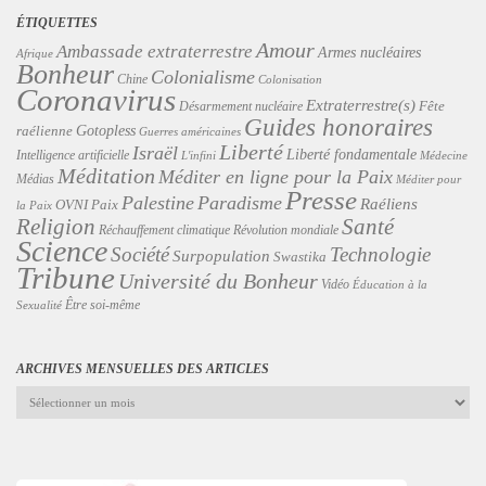
ÉTIQUETTES
Amour
Ambassade extraterrestre
Armes nucléaires
Afrique
Bonheur
Colonialisme
Chine
Colonisation
Coronavirus
Extraterrestre(s)
Désarmement nucléaire
Fête
Guides honoraires
Gotopless
raélienne
Guerres américaines
Liberté
Israël
Liberté fondamentale
Intelligence artificielle
L'infini
Médecine
Méditation
Méditer en ligne pour la Paix
Médias
Méditer pour
Presse
Palestine
Paradisme
Raéliens
Paix
OVNI
la Paix
Religion
Santé
Révolution mondiale
Réchauffement climatique
Science
Technologie
Société
Surpopulation
Swastika
Tribune
Université du Bonheur
Vidéo
Éducation à la
Être soi-même
Sexualité
ARCHIVES MENSUELLES DES ARTICLES
Archives
mensuelles
des
articles