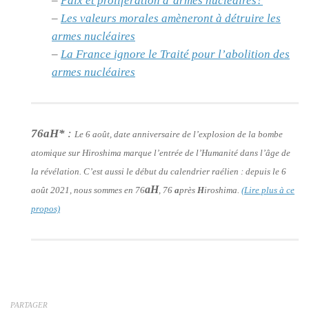
–
Paix et prolifération d’armes nucléaires?
–
Les valeurs morales amèneront à détruire les
armes nucléaires
–
La France ignore le Traité pour l’abolition des
armes nucléaires
76aH*
:
Le 6 août, date anniversaire de l’explosion de la bombe
atomique sur Hiroshima marque l’entrée de l’Humanité dans l’âge de
la révélation. C’est aussi le début du calendrier raélien : depuis le 6
aH
août 2021, nous sommes en 76
, 76
a
près
H
iroshima.
(Lire plus à ce
propos)
PARTAGER