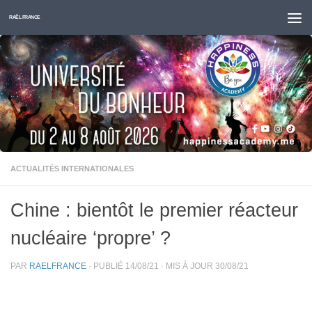
Skip to content
RAËL FRANCE
ACTUALITÉS INTERNATIONALES
Chine : bientôt le premier réacteur
nucléaire ‘propre’ ?
PAR
RAELFRANCE
· PUBLIÉ
14/08/21
· MIS À JOUR
30/08/21