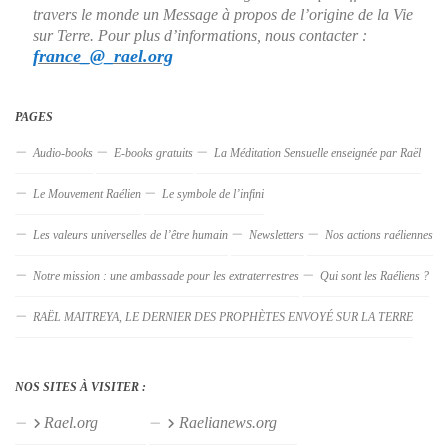
travers le monde un Message à propos de l’origine de la Vie
sur Terre. Pour plus d’informations, nous contacter :
france_@_rael.org
PAGES
Audio-books
E-books gratuits
La Méditation Sensuelle enseignée par Raël
Le Mouvement Raélien
Le symbole de l’infini
Les valeurs universelles de l’être humain
Newsletters
Nos actions raéliennes
Notre mission : une ambassade pour les extraterrestres
Qui sont les Raéliens ?
RAËL MAITREYA, LE DERNIER DES PROPHÈTES ENVOYÉ SUR LA TERRE
NOS SITES À VISITER :
Rael.org
Raelianews.org