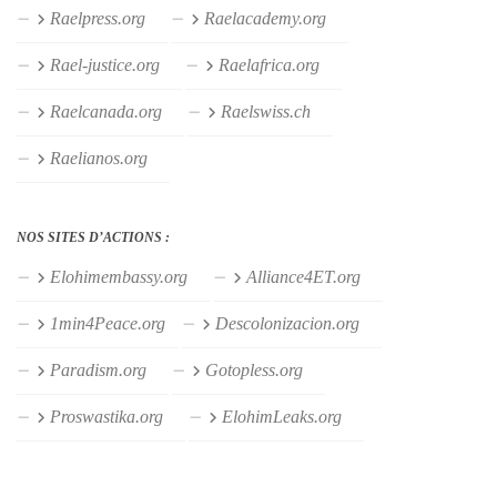
Raelpress.org
Raelacademy.org
Rael-justice.org
Raelafrica.org
Raelcanada.org
Raelswiss.ch
Raelianos.org
NOS SITES D’ACTIONS :
Elohimembassy.org
Alliance4ET.org
1min4Peace.org
Descolonizacion.org
Paradism.org
Gotopless.org
Proswastika.org
ElohimLeaks.org