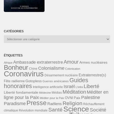
CATÉGORIES
Catégories
ÉTIQUETTES
Amour
Ambassade extraterrestre
Armes nucléaires
Afrique
Bonheur
Colonialisme
Chine
Colonisation
Coronavirus
Extraterrestre(s)
Désarmement nucléaire
Guides
Gotopless
Fête raélienne
Guerres américaines
honoraires
Liberté
Israël
Intelligence artificielle
L'infini
Méditation
Méditer en
Liberté fondamentale
Médias
Médecine
ligne pour la Paix
Palestine
Paix
OVNI
Méditer pour la Paix
Presse
Religion
Paradisme
Raéliens
Réchauffement
Science
Santé
Société
Révolution mondiale
climatique