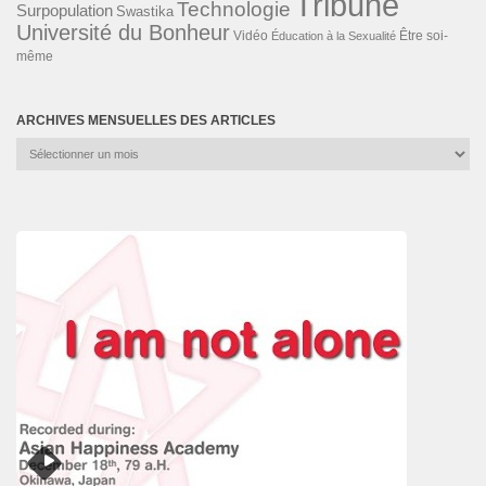
Tribune
Technologie
Surpopulation
Swastika
Université du Bonheur
Vidéo
Éducation à la Sexualité
Être soi-
même
ARCHIVES MENSUELLES DES ARTICLES
Archives
mensuelles
des
articles