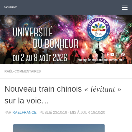
Skip to content
RAËL FRANCE
RAËL-COMMENTAIRES
Nouveau train chinois
« lévitant »
sur la voie…
PAR
RAELFRANCE
· PUBLIÉ
23/10/19
· MIS À JOUR
18/10/20