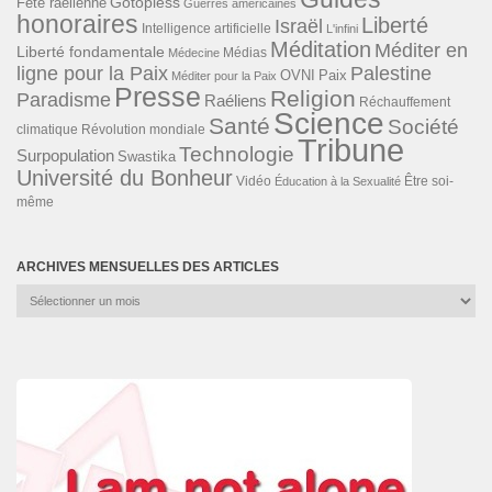
Gotopless
Fête raélienne
Guerres américaines
honoraires
Liberté
Israël
Intelligence artificielle
L'infini
Méditation
Méditer en
Liberté fondamentale
Médias
Médecine
ligne pour la Paix
Palestine
Paix
OVNI
Méditer pour la Paix
Presse
Religion
Paradisme
Raéliens
Réchauffement
Science
Santé
Société
Révolution mondiale
climatique
Tribune
Technologie
Surpopulation
Swastika
Université du Bonheur
Vidéo
Éducation à la Sexualité
Être soi-
même
ARCHIVES MENSUELLES DES ARTICLES
Archives
mensuelles
des
articles