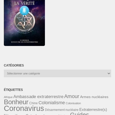
CATÉGORIES
Catégories
ÉTIQUETTES
Amour
Ambassade extraterrestre
Armes nucléaires
Afrique
Bonheur
Colonialisme
Chine
Colonisation
Coronavirus
Extraterrestre(s)
Désarmement nucléaire
Guides