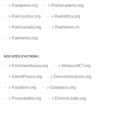
Raelpress.org
Raelacademy.org
Rael-justice.org
Raelafrica.org
Raelcanada.org
Raelswiss.ch
Raelianos.org
NOS SITES D’ACTIONS :
Elohimembassy.org
Alliance4ET.org
1min4Peace.org
Descolonizacion.org
Paradism.org
Gotopless.org
Proswastika.org
ElohimLeaks.org