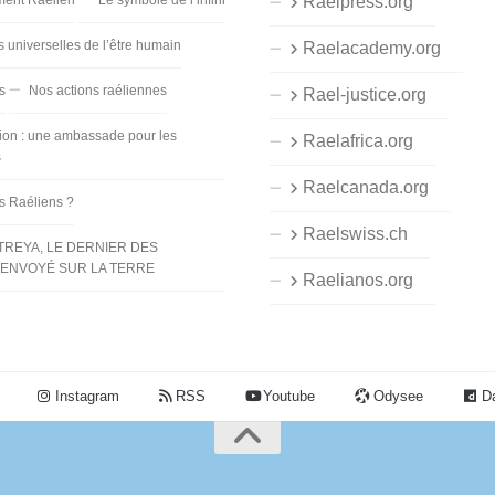
ent Raélien
Le symbole de l’infini
Raelpress.org
s universelles de l’être humain
Raelacademy.org
s
Nos actions raéliennes
Rael-justice.org
ion : une ambassade pour les
Raelafrica.org
s
Raelcanada.org
es Raéliens ?
Raelswiss.ch
TREYA, LE DERNIER DES
ENVOYÉ SUR LA TERRE
Raelianos.org
Instagram
RSS
Youtube
Odysee
Da