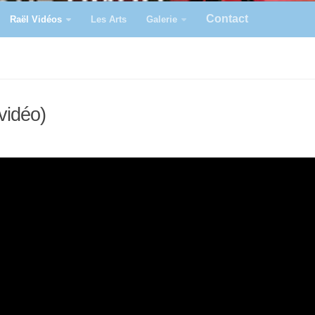
Contact
Raël Vidéos
Les Arts
Galerie
vidéo)