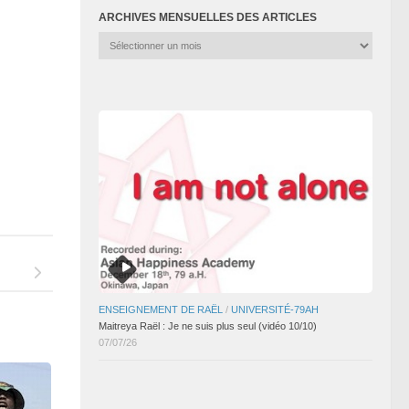
ARCHIVES MENSUELLES DES ARTICLES
Archives
mensuelles
des
articles
ENSEIGNEMENT DE RAËL
/
UNIVERSITÉ-79AH
Maitreya Raël : Je ne suis plus seul (vidéo 10/10)
07/07/26