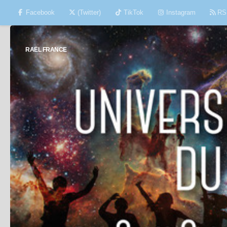
Facebook
(Twitter)
TikTok
Instagram
RS
Skip to content
RAËL FRANCE