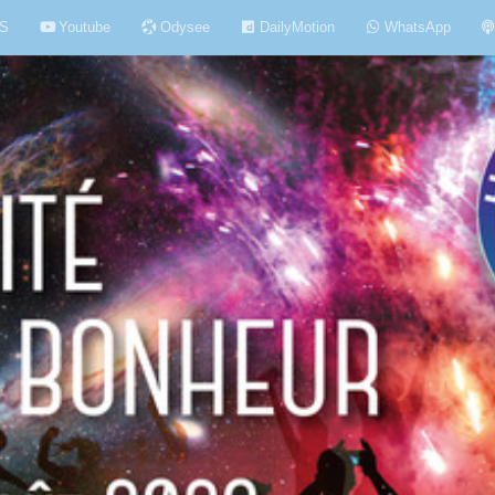
S
Youtube
Odysee
DailyMotion
WhatsApp