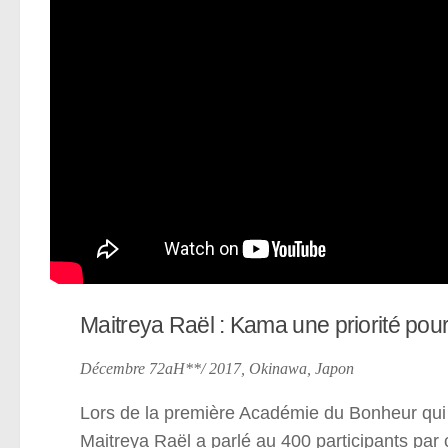
Maitreya Raël : Kama une priorité pour
Décembre 72aH**/ 2017, Okinawa, Japon
Lors de la première Académie du Bonheur qu
Maitreya Raël a parlé au 400 participants par