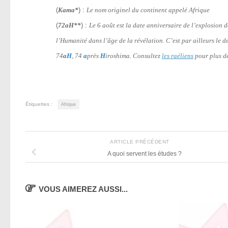
(
Kama*
) :
Le nom originel du continent appelé Afrique
(
72aH**
) :
Le 6 août est la date anniversaire de l’explosion
l’Humanité dans l’âge de la révélation. C’est par ailleurs le 
74
aH
, 74
a
près
H
iroshima. Consultez
les raéliens
pour plus de
Étiquettes :
Afrique
ARTICLE PRÉCÉDENT
A quoi servent les études ?
VOUS AIMEREZ AUSSI...