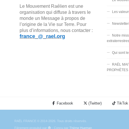
Le Mouvem
Le Mouvement Raélien est une
organisation qui diffuse à travers le
Les valeur
monde un Message à propos de
Newsletter
l’origine de la Vie sur Terre. Pour
plus d’informations, nous contacter :
france_@_rael.org
Notre miss
extraterrestre
Qui sont l
RAËL MAI
PROPHÈTES 
Facebook
(Twitter)
TikTok
RAËL FRANCE © 2014-2026. Tous droits réservés.
Fièrement propulsé par
- Conçu par
Thème Hueman