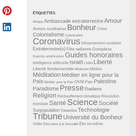
ÉTIQUETTES
Amour
Ambassade extraterrestre
Afrique
Bonheur
Armes nucléaires
Chine
Colonialisme
Colonisation
Coronavirus
Désarmement nucléaire
Extraterrestre(s)
Gotopless
Fête raélienne
Guides honoraires
Guerres américaines
Liberté
Israël
Intelligence artificielle
L'infini
Liberté fondamentale
Médias
Médecine
Méditation
Méditer en ligne pour la
Paix
Palestine
Paix
OVNI
Méditer pour la Paix
Presse
Paradisme
Raéliens
Religion
Révolution
Réchauffement climatique
Science
Santé
Société
mondiale
Technologie
Surpopulation
Swastika
Tribune
Université du Bonheur
Vidéo
Éducation à la Sexualité
Être soi-même