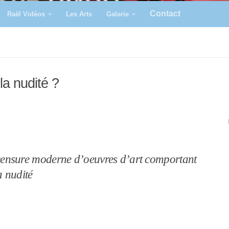
Contact
Raël Vidéos
Les Arts
Galerie
a nudité ?
ensure moderne d’oeuvres d’art comportant
a nudité