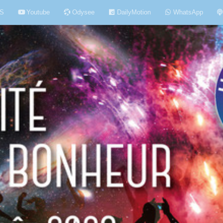
S
Youtube
Odysee
DailyMotion
WhatsApp