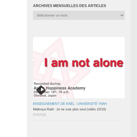
ARCHIVES MENSUELLES DES ARTICLES
Archives
mensuelles
des
articles
ENSEIGNEMENT DE RAËL
/
UNIVERSITÉ-79AH
Maitreya Raël : Je ne suis plus seul (vidéo 10/10)
07/07/26