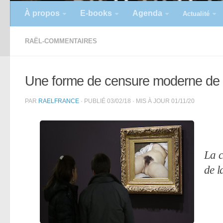
À propos
E-books
Agenda
Actualité
RAËL-COMMENTAIRES
Une forme de censure moderne de l
PAR
RAELFRANCE
· PUBLIÉ
03/02/18
· MIS À JOUR
01/11/20
La c
de l