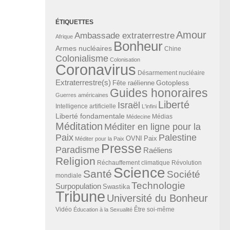
ÉTIQUETTES
Amour
Ambassade extraterrestre
Afrique
Bonheur
Armes nucléaires
Chine
Colonialisme
Colonisation
Coronavirus
Désarmement nucléaire
Extraterrestre(s)
Gotopless
Fête raélienne
Guides honoraires
Guerres américaines
Liberté
Israël
Intelligence artificielle
L'infini
Liberté fondamentale
Médias
Médecine
Méditation
Méditer en ligne pour la
Paix
Palestine
Paix
OVNI
Méditer pour la Paix
Presse
Paradisme
Raéliens
Religion
Révolution
Réchauffement climatique
Science
Santé
Société
mondiale
Technologie
Surpopulation
Swastika
Tribune
Université du Bonheur
Vidéo
Éducation à la Sexualité
Être soi-même