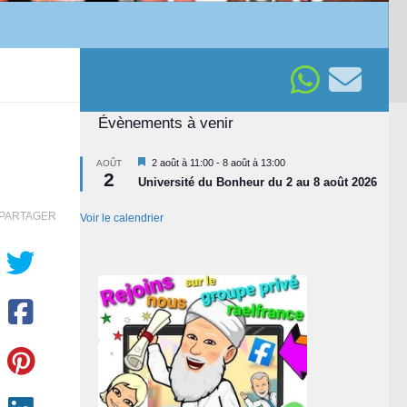
Évènements à venir
Mis
2 août à 11:00
-
8 août à 13:00
AOÛT
2
en
Université du Bonheur du 2 au 8 août 2026
avant
PARTAGER
Voir le calendrier