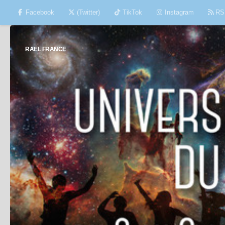
Facebook
(Twitter)
TikTok
Instagram
RS
Skip to content
RAËL FRANCE