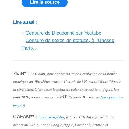
Lire la source
Lire aussi :
–
Censure de Dieudonné sur Youtube
–
Censure de sexes de statues, à l’Unesco,
Paris…
75aH*
:
Le 6 août, date anniversaire de l’explosion de la bombe
atomique sur Hiroshima marque l’entrée de l’Humanité dans l’âge de
la révélation. C’est aussi le début du calendrier raélien : depuis le 6
aH
août 2020, nous sommes en 75
, 75
a
près
H
iroshima.
(Lire plus à ce
propos)
GAFAM**
:
Selon Wikipédia
, le terme GAFAM représente les
géants du Web que sont Google, Apple, Facebook, Amazon et