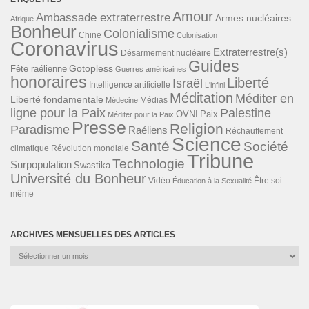
Amour
Ambassade extraterrestre
Armes nucléaires
Afrique
Bonheur
Colonialisme
Chine
Colonisation
Coronavirus
Extraterrestre(s)
Désarmement nucléaire
Guides
Gotopless
Fête raélienne
Guerres américaines
honoraires
Liberté
Israël
Intelligence artificielle
L'infini
Méditation
Méditer en
Liberté fondamentale
Médias
Médecine
ligne pour la Paix
Palestine
Paix
OVNI
Méditer pour la Paix
Presse
Religion
Paradisme
Raéliens
Réchauffement
Science
Santé
Société
Révolution mondiale
climatique
Tribune
Technologie
Surpopulation
Swastika
Université du Bonheur
Vidéo
Éducation à la Sexualité
Être soi-
même
ARCHIVES MENSUELLES DES ARTICLES
Archives
mensuelles
des
articles