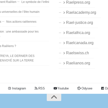
ent Raélien
Le symbole de l’infini
Raelpress.org
s universelles de l’être humain
Raelacademy.org
s
Nos actions raéliennes
Rael-justice.org
ion : une ambassade pour les
Raelafrica.org
s
Raelcanada.org
es Raéliens ?
Raelswiss.ch
TREYA, LE DERNIER DES
ENVOYÉ SUR LA TERRE
Raelianos.org
Instagram
RSS
Youtube
Odysee
Da