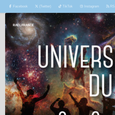
Facebook
(Twitter)
TikTok
Instagram
RS
Skip to content
RAËL FRANCE