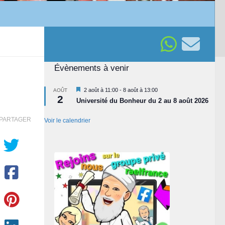
Évènements à venir
Mis
2 août à 11:00
-
8 août à 13:00
AOÛT
2
en
Université du Bonheur du 2 au 8 août 2026
avant
PARTAGER
Voir le calendrier