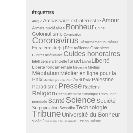
ÉTIQUETTES
Amour
Ambassade extraterrestre
Afrique
Bonheur
Armes nucléaires
Chine
Colonialisme
Colonisation
Coronavirus
Désarmement nucléaire
Extraterrestre(s)
Gotopless
Fête raélienne
Guides honoraires
Guerres américaines
Liberté
Israël
Intelligence artificielle
L'infini
Liberté fondamentale
Médias
Médecine
Méditation
Méditer en ligne pour la
Paix
Palestine
Paix
OVNI
Méditer pour la Paix
Presse
Paradisme
Raéliens
Religion
Révolution
Réchauffement climatique
Science
Santé
Société
mondiale
Technologie
Surpopulation
Swastika
Tribune
Université du Bonheur
Vidéo
Éducation à la Sexualité
Être soi-même