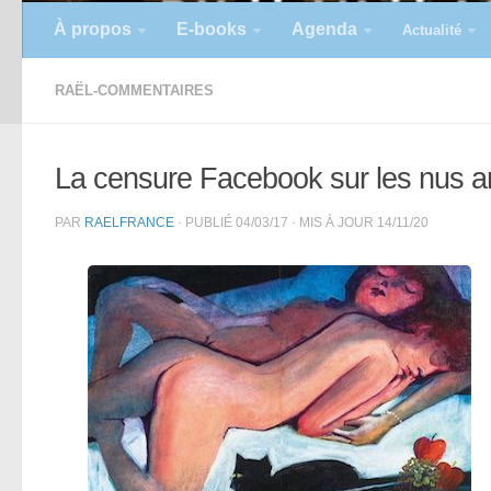
À propos
E-books
Agenda
Actualité
RAËL-COMMENTAIRES
La censure Facebook sur les nus arti
PAR
RAELFRANCE
· PUBLIÉ
04/03/17
· MIS À JOUR
14/11/20