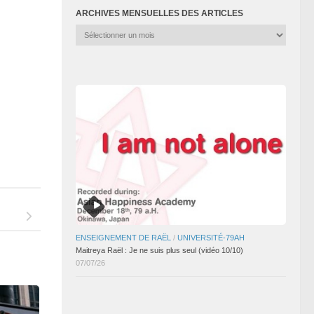
ARCHIVES MENSUELLES DES ARTICLES
Archives
mensuelles
des
articles
ENSEIGNEMENT DE RAËL
/
UNIVERSITÉ-79AH
Maitreya Raël : Je ne suis plus seul (vidéo 10/10)
07/07/26