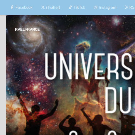
Facebook
(Twitter)
TikTok
Instagram
RS
Skip to content
RAËL FRANCE