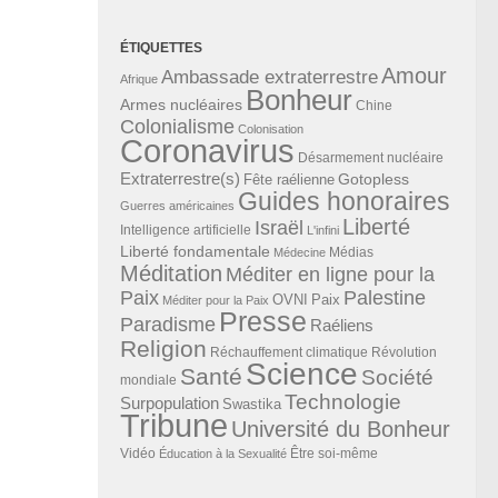
ÉTIQUETTES
Amour
Ambassade extraterrestre
Afrique
Bonheur
Armes nucléaires
Chine
Colonialisme
Colonisation
Coronavirus
Désarmement nucléaire
Extraterrestre(s)
Gotopless
Fête raélienne
Guides honoraires
Guerres américaines
Liberté
Israël
Intelligence artificielle
L'infini
Liberté fondamentale
Médias
Médecine
Méditation
Méditer en ligne pour la
Paix
Palestine
Paix
OVNI
Méditer pour la Paix
Presse
Paradisme
Raéliens
Religion
Révolution
Réchauffement climatique
Science
Santé
Société
mondiale
Technologie
Surpopulation
Swastika
Tribune
Université du Bonheur
Vidéo
Éducation à la Sexualité
Être soi-même