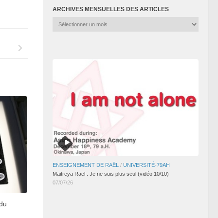
ARCHIVES MENSUELLES DES ARTICLES
Archives
mensuelles
des
articles
ENSEIGNEMENT DE RAËL
/
UNIVERSITÉ-79AH
Maitreya Raël : Je ne suis plus seul (vidéo 10/10)
07/07/26
 du