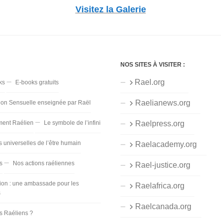
Visitez la Galerie
NOS SITES À VISITER :
Rael.org
ks
E-books gratuits
Raelianews.org
ion Sensuelle enseignée par Raël
ent Raélien
Le symbole de l’infini
Raelpress.org
s universelles de l’être humain
Raelacademy.org
s
Nos actions raéliennes
Rael-justice.org
ion : une ambassade pour les
Raelafrica.org
s
Raelcanada.org
es Raéliens ?