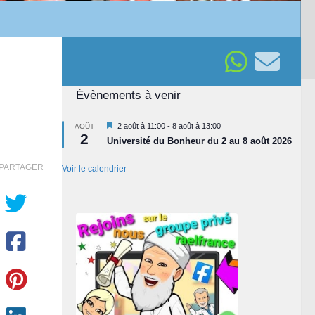
Évènements à venir
Mis
2 août à 11:00
-
8 août à 13:00
AOÛT
2
en
Université du Bonheur du 2 au 8 août 2026
avant
PARTAGER
Voir le calendrier