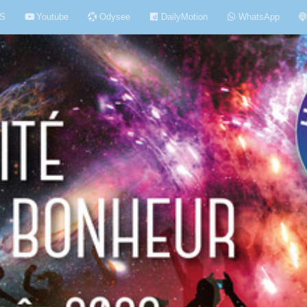
S
Youtube
Odysee
DailyMotion
WhatsApp