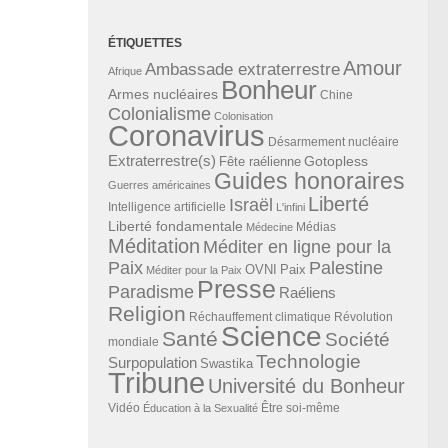
ÉTIQUETTES
Amour
Ambassade extraterrestre
Afrique
Bonheur
Armes nucléaires
Chine
Colonialisme
Colonisation
Coronavirus
Désarmement nucléaire
Extraterrestre(s)
Gotopless
Fête raélienne
Guides honoraires
Guerres américaines
Liberté
Israël
Intelligence artificielle
L'infini
Liberté fondamentale
Médias
Médecine
Méditation
Méditer en ligne pour la
Paix
Palestine
Paix
OVNI
Méditer pour la Paix
Presse
Paradisme
Raéliens
Religion
Révolution
Réchauffement climatique
Science
Santé
Société
mondiale
Technologie
Surpopulation
Swastika
Tribune
Université du Bonheur
Vidéo
Éducation à la Sexualité
Être soi-même