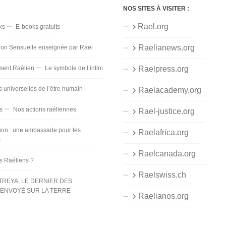
NOS SITES À VISITER :
Rael.org
ks
E-books gratuits
Raelianews.org
ion Sensuelle enseignée par Raël
ent Raélien
Le symbole de l’infini
Raelpress.org
s universelles de l’être humain
Raelacademy.org
s
Nos actions raéliennes
Rael-justice.org
ion : une ambassade pour les
Raelafrica.org
s
Raelcanada.org
es Raéliens ?
Raelswiss.ch
TREYA, LE DERNIER DES
ENVOYÉ SUR LA TERRE
Raelianos.org