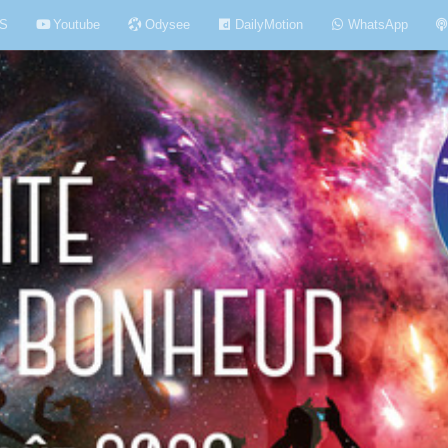
S
Youtube
Odysee
DailyMotion
WhatsApp