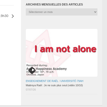
ARCHIVES MENSUELLES DES ARTICLES
Archives
mensuelles
,19h30
des
articles
ENSEIGNEMENT DE RAËL
/
UNIVERSITÉ-79AH
Maitreya Raël : Je ne suis plus seul (vidéo 10/10)
07/07/26