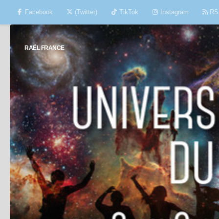
Facebook
(Twitter)
TikTok
Instagram
RS
Skip to content
RAËL FRANCE