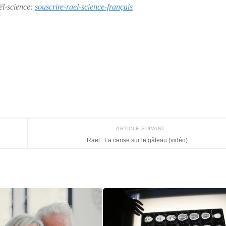
aël-science:
souscrire-rael-science-français
ARTICLE SUIVANT
Raël : La cerise sur le gâteau (vidéo)