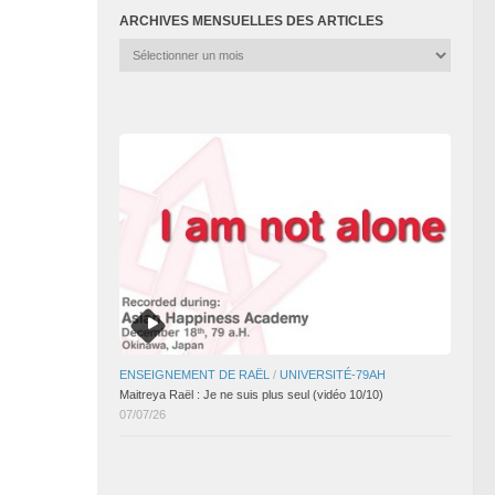
ARCHIVES MENSUELLES DES ARTICLES
Archives
mensuelles
des
articles
ENSEIGNEMENT DE RAËL
/
UNIVERSITÉ-79AH
Maitreya Raël : Je ne suis plus seul (vidéo 10/10)
07/07/26