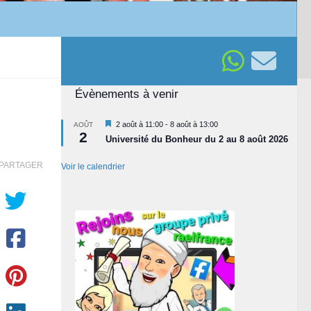
Évènements à venir
Mis
2 août à 11:00
-
8 août à 13:00
AOÛT
2
en
Université du Bonheur du 2 au 8 août 2026
avant
PARTAGER
Voir le calendrier