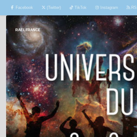
Facebook
(Twitter)
TikTok
Instagram
RS
Skip to content
RAËL FRANCE