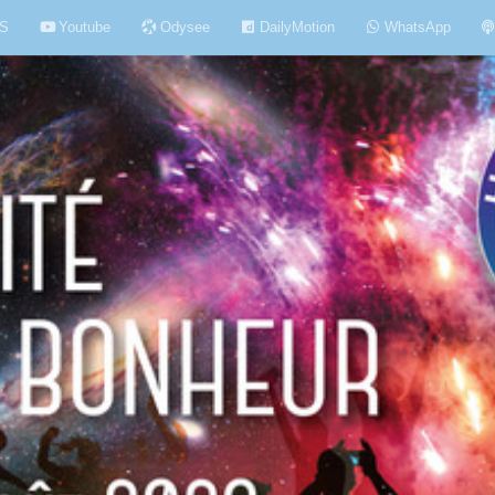
S
Youtube
Odysee
DailyMotion
WhatsApp