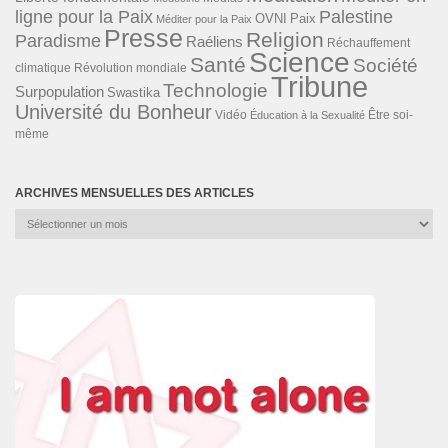
ligne pour la Paix
Palestine
Paix
OVNI
Méditer pour la Paix
Presse
Religion
Paradisme
Raéliens
Réchauffement
Science
Santé
Société
Révolution mondiale
climatique
Tribune
Technologie
Surpopulation
Swastika
Université du Bonheur
Vidéo
Éducation à la Sexualité
Être soi-
même
ARCHIVES MENSUELLES DES ARTICLES
Archives
mensuelles
des
articles