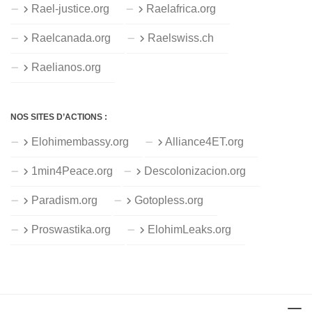
Rael-justice.org
Raelafrica.org
Raelcanada.org
Raelswiss.ch
Raelianos.org
NOS SITES D’ACTIONS :
Elohimembassy.org
Alliance4ET.org
1min4Peace.org
Descolonizacion.org
Paradism.org
Gotopless.org
Proswastika.org
ElohimLeaks.org