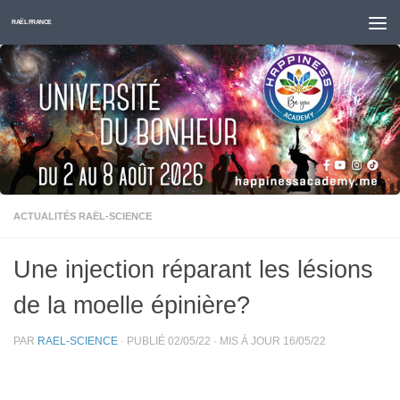
Skip to content
RAËL FRANCE
ACTUALITÉS RAËL-SCIENCE
Une injection réparant les lésions
de la moelle épinière?
PAR
RAEL-SCIENCE
· PUBLIÉ
02/05/22
· MIS À JOUR
16/05/22