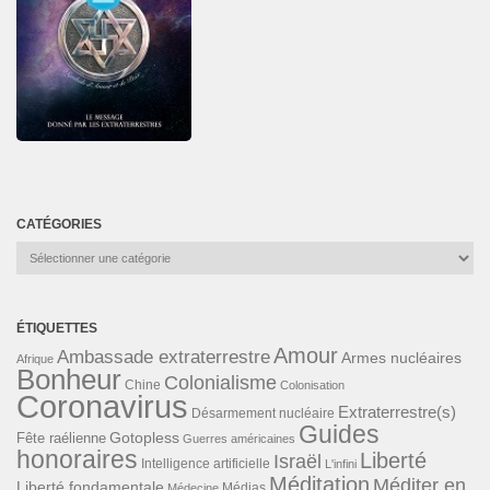
CATÉGORIES
Catégories
ÉTIQUETTES
Amour
Ambassade extraterrestre
Armes nucléaires
Afrique
Bonheur
Colonialisme
Chine
Colonisation
Coronavirus
Extraterrestre(s)
Désarmement nucléaire
Guides
Gotopless
Fête raélienne
Guerres américaines
honoraires
Liberté
Israël
Intelligence artificielle
L'infini
Méditation
Méditer en
Liberté fondamentale
Médias
Médecine