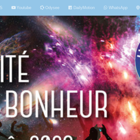
S
Youtube
Odysee
DailyMotion
WhatsApp