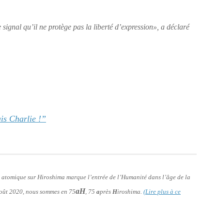
 signal qu’il ne protège pas la liberté d’expression»
, a déclaré
is Charlie !”
e atomique sur Hiroshima marque l’entrée de l’Humanité dans l’âge de la
aH
 août 2020, nous sommes en 75
, 75
a
près
H
iroshima.
(Lire plus à ce