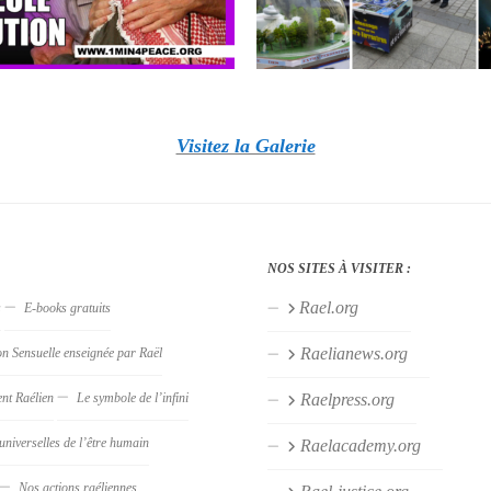
Visitez la Galerie
NOS SITES À VISITER :
Rael.org
s
E-books gratuits
Raelianews.org
on Sensuelle enseignée par Raël
nt Raélien
Le symbole de l’infini
Raelpress.org
universelles de l’être humain
Raelacademy.org
Nos actions raéliennes