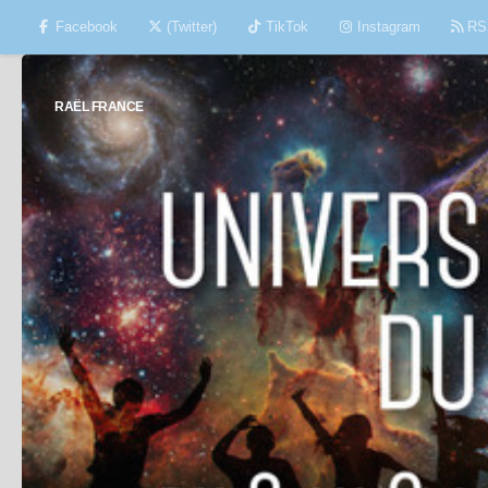
Facebook
(Twitter)
TikTok
Instagram
RS
Skip to content
RAËL FRANCE