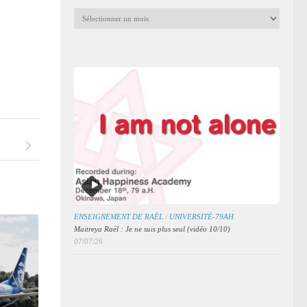
Archives
mensuelles
des
articles
ENSEIGNEMENT DE RAËL
/
UNIVERSITÉ-79AH
Maitreya Raël : Je ne suis plus seul (vidéo 10/10)
07/07/26