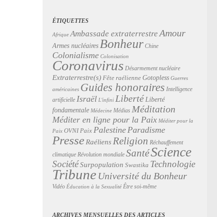
ÉTIQUETTES
Amour
Ambassade extraterrestre
Afrique
Bonheur
Armes nucléaires
Chine
Colonialisme
Colonisation
Coronavirus
Désarmement nucléaire
Extraterrestre(s)
Gotopless
Fête raélienne
Guerres
Guides honoraires
Intelligence
américaines
Liberté
Israël
Liberté
artificielle
L'infini
Méditation
fondamentale
Médias
Médecine
Méditer en ligne pour la Paix
Méditer pour la
Palestine
Paradisme
Paix
OVNI
Paix
Presse
Religion
Raéliens
Réchauffement
Science
Santé
Révolution mondiale
climatique
Technologie
Société
Surpopulation
Swastika
Tribune
Université du Bonheur
Vidéo
Être soi-même
Éducation à la Sexualité
ARCHIVES MENSUELLES DES ARTICLES