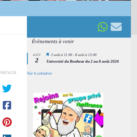
Évènements à venir
Mis
2 août à 11:00
-
8 août à 13:00
AOÛT
2
en
Université du Bonheur du 2 au 8 août 2026
avant
PARTAGER
Voir le calendrier