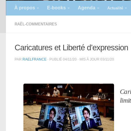
À propos
E-books
Agenda
Actualité
RAËL-COMMENTAIRES
Caricatures et Liberté d’expression
PAR
RAELFRANCE
· PUBLIÉ
04/11/20
· MIS À JOUR
03/11/20
Cari
limi