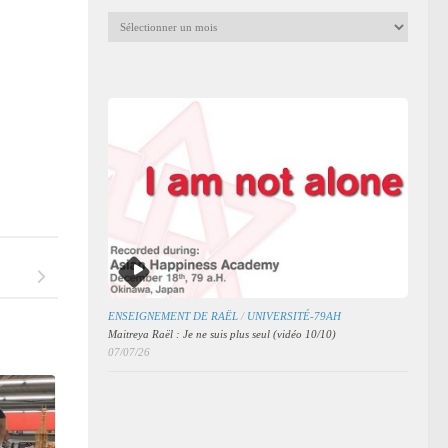
Archives
mensuelles
des
articles
ENSEIGNEMENT DE RAËL
/
UNIVERSITÉ-79AH
Maitreya Raël : Je ne suis plus seul (vidéo 10/10)
07/07/26