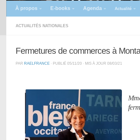
À propos
E-books
Agenda
Actualité
ACTUALITÉS NATIONALES
Fermetures de commerces à Mont
PAR
RAELFRANCE
· PUBLIÉ
05/11/20
· MIS À JOUR
08/03/21
Mme
ferm