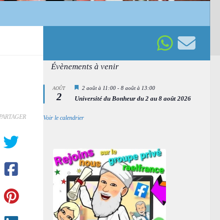
Évènements à venir
Mis
2 août à 11:00
-
8 août à 13:00
AOÛT
2
en
Université du Bonheur du 2 au 8 août 2026
avant
PARTAGER
Voir le calendrier