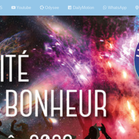
S
Youtube
Odysee
DailyMotion
WhatsApp