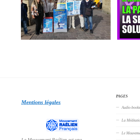
PAGES
Mentions légales
Audio-book
La Méditati
Le Mouveme
Le Mouvement Raélien est une