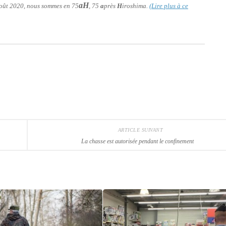
aH
 août 2020, nous sommes en 75
, 75
a
près
H
iroshima.
(Lire plus à ce
ARTICLE SUIVANT
La chasse est autorisée pendant le confinement