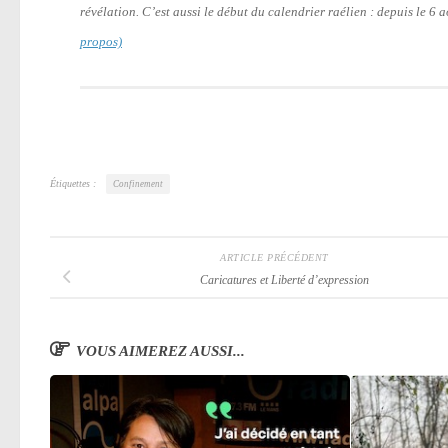
révélation. C’est aussi le début du calendrier raélien : depuis le 6
propos)
Étiquettes :
Confinement
ARTICLE PRÉCÉDENT
Caricatures et Liberté d’expression
VOUS AIMEREZ AUSSI...