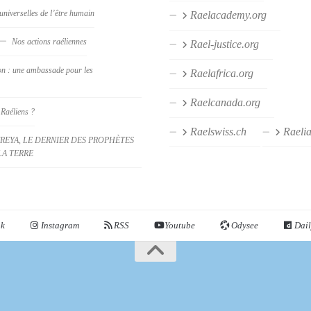
universelles de l’être humain
Raelacademy.org
Nos actions raéliennes
Rael-justice.org
on : une ambassade pour les
Raelafrica.org
Raelcanada.org
 Raéliens ?
Raelswiss.ch
Raeli
REYA, LE DERNIER DES PROPHÈTES
LA TERRE
ok
Instagram
RSS
Youtube
Odysee
Dail