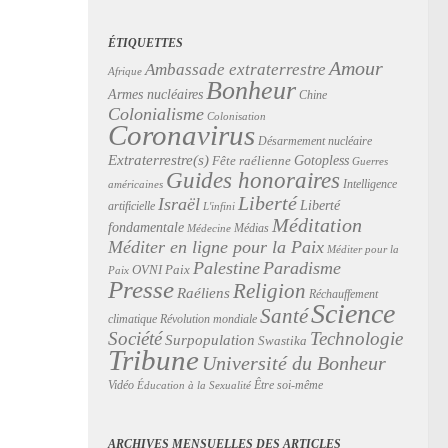
ÉTIQUETTES
Amour
Ambassade extraterrestre
Afrique
Bonheur
Armes nucléaires
Chine
Colonialisme
Colonisation
Coronavirus
Désarmement nucléaire
Extraterrestre(s)
Gotopless
Fête raélienne
Guerres
Guides honoraires
Intelligence
américaines
Liberté
Israël
Liberté
artificielle
L'infini
Méditation
fondamentale
Médias
Médecine
Méditer en ligne pour la Paix
Méditer pour la
Palestine
Paradisme
Paix
OVNI
Paix
Presse
Religion
Raéliens
Réchauffement
Science
Santé
Révolution mondiale
climatique
Technologie
Société
Surpopulation
Swastika
Tribune
Université du Bonheur
Vidéo
Être soi-même
Éducation à la Sexualité
ARCHIVES MENSUELLES DES ARTICLES