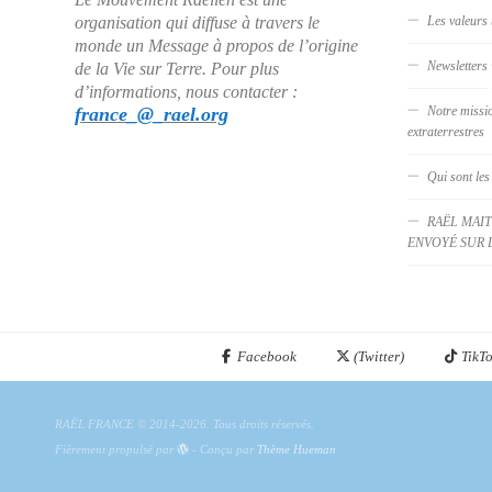
organisation qui diffuse à travers le
Les valeurs 
monde un Message à propos de l’origine
Newsletters
de la Vie sur Terre. Pour plus
d’informations, nous contacter :
france_@_rael.org
Notre missi
extraterrestres
Qui sont les
RAËL MAIT
ENVOYÉ SUR 
Facebook
(Twitter)
TikT
RAËL FRANCE © 2014-2026. Tous droits réservés.
Fièrement propulsé par
- Conçu par
Thème Hueman