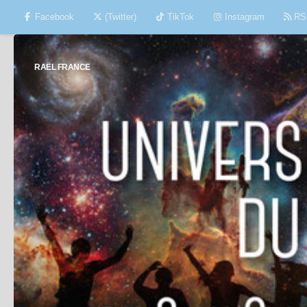
Facebook
(Twitter)
TikTok
Instagram
RS
Skip to content
RAËL FRANCE