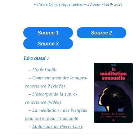
– Pierre Gary, évêque raélien – 22 août 76aH
¹
/ 2021
Source 1
Source 2
Source 3
Lire aussi :
–
L’infini suffit
–
Comment atteindre la supra-
conscience ? (vidéo)
–
L’escargot de la supra-
conscience (vidéo)
–
La méditation : des bienfaits
pour soi et pour l’humanité
–
Éditoriaux de Pierre Gary