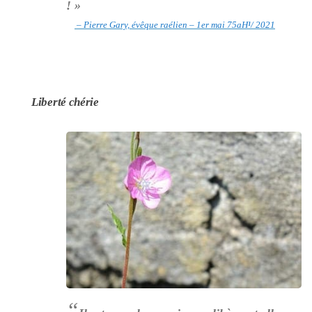
! »
– Pierre Gary, évêque raélien – 1er mai 75aH
¹
/ 2021
Liberté chérie
“