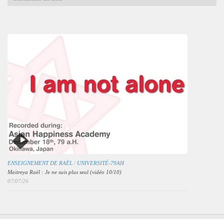
mensuelles
des
articles
ENSEIGNEMENT DE RAËL
/
UNIVERSITÉ-79AH
Maitreya Raël : Je ne suis plus seul (vidéo 10/10)
07/07/26