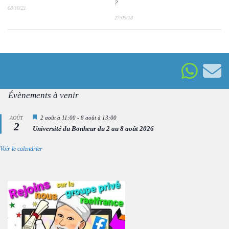
?
08/10/21
27/09/18
Évènements à venir
Mis
2 août à 11:00
-
8 août à 13:00
AOÛT
2
en
Université du Bonheur du 2 au 8 août 2026
avant
Voir le calendrier