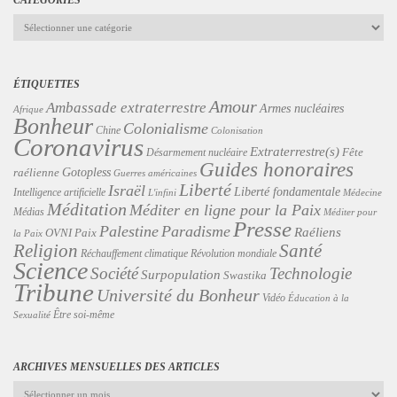
Catégories
ÉTIQUETTES
Amour
Ambassade extraterrestre
Armes nucléaires
Afrique
Bonheur
Colonialisme
Chine
Colonisation
Coronavirus
Extraterrestre(s)
Désarmement nucléaire
Fête
Guides honoraires
Gotopless
raélienne
Guerres américaines
Liberté
Israël
Liberté fondamentale
Intelligence artificielle
L'infini
Médecine
Méditation
Méditer en ligne pour la Paix
Médias
Méditer pour
Presse
Palestine
Paradisme
Raéliens
Paix
OVNI
la Paix
Religion
Santé
Révolution mondiale
Réchauffement climatique
Science
Technologie
Société
Surpopulation
Swastika
Tribune
Université du Bonheur
Vidéo
Éducation à la
Être soi-même
Sexualité
ARCHIVES MENSUELLES DES ARTICLES
Archives