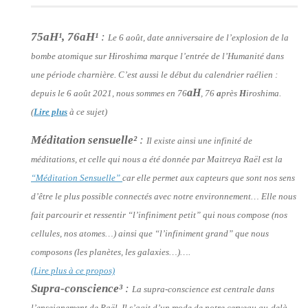
75aH
¹
, 76aH
¹
:
Le 6 août, date anniversaire de l’explosion de la
bombe atomique sur Hiroshima marque l’entrée de l’Humanité dans
une période charnière. C’est aussi le début du calendrier raélien :
aH
depuis le 6 août 2021, nous sommes en 76
, 76
a
près
H
iroshima.
(
Lire plus
à ce sujet)
Méditation sensuelle
²
:
Il existe ainsi une infinité de
méditations, et celle qui nous a été donnée par Maitreya Raël est la
“Méditation Sensuelle”
car elle permet aux capteurs que sont nos sens
d’être le plus possible connectés avec notre environnement… Elle nous
fait parcourir et ressentir
“l’infiniment petit”
qui nous compose (nos
cellules, nos atomes…) ainsi que
“l’infiniment grand”
que nous
composons (les planètes, les galaxies…)….
(Lire plus à ce propos)
Supra-conscience
³
:
La supra-conscience est centrale dans
l’enseignement de Raël. Il s’agit d’un mode de notre cerveau au-delà