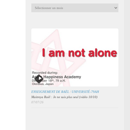
Archives
mensuelles
des
articles
ENSEIGNEMENT DE RAËL
/
UNIVERSITÉ-79AH
Maitreya Raël : Je ne suis plus seul (vidéo 10/10)
07/07/26