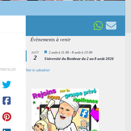
Évènements à venir
Mis
2 août à 11:00
-
8 août à 13:00
AOÛT
2
en
Université du Bonheur du 2 au 8 août 2026
avant
PARTAGER
Voir le calendrier