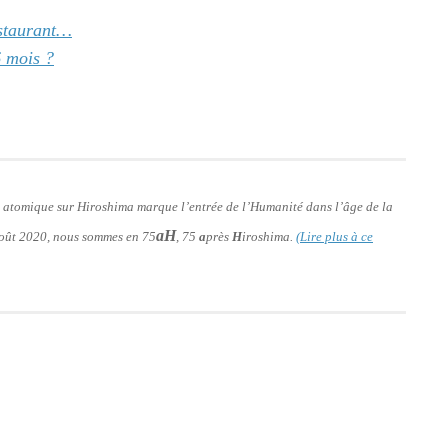
estaurant…
6 mois ?
e atomique sur Hiroshima marque l’entrée de l’Humanité dans l’âge de la
aH
 août 2020, nous sommes en 75
, 75
a
près
H
iroshima.
(Lire plus à ce