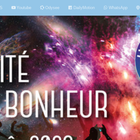
S
Youtube
Odysee
DailyMotion
WhatsApp