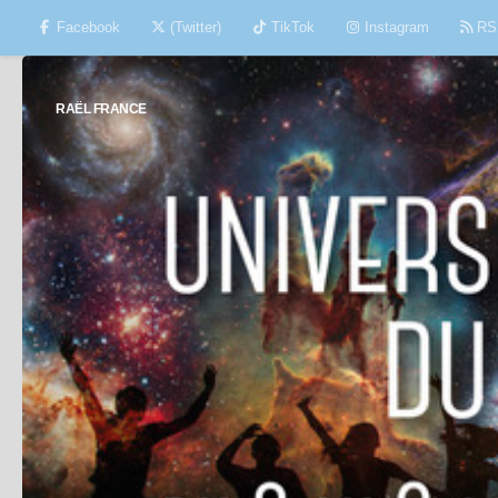
Facebook
(Twitter)
TikTok
Instagram
RS
Skip to content
RAËL FRANCE