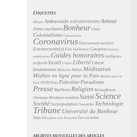
ÉTIQUETTES
Amour
Ambassade extraterrestre
Afrique
Bonheur
Armes nucléaires
Chine
Colonialisme
Colonisation
Coronavirus
Désarmement nucléaire
Extraterrestre(s)
Gotopless
Fête raélienne
Guerres
Guides honoraires
Intelligence
américaines
Liberté
Israël
Liberté
artificielle
L'infini
Méditation
fondamentale
Médias
Médecine
Méditer en ligne pour la Paix
Méditer pour la
Palestine
Paradisme
Paix
OVNI
Paix
Presse
Religion
Raéliens
Réchauffement
Science
Santé
Révolution mondiale
climatique
Technologie
Société
Surpopulation
Swastika
Tribune
Université du Bonheur
Vidéo
Être soi-même
Éducation à la Sexualité
ARCHIVES MENSUELLES DES ARTICLES