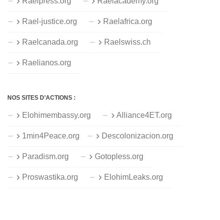
Raelpress.org
Raelacademy.org
Rael-justice.org
Raelafrica.org
Raelcanada.org
Raelswiss.ch
Raelianos.org
NOS SITES D’ACTIONS :
Elohimembassy.org
Alliance4ET.org
1min4Peace.org
Descolonizacion.org
Paradism.org
Gotopless.org
Proswastika.org
ElohimLeaks.org