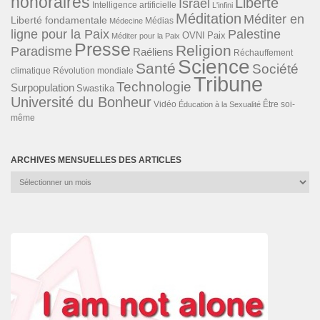
honoraires
Liberté
Israël
Intelligence artificielle
L'infini
Méditation
Méditer en
Liberté fondamentale
Médias
Médecine
ligne pour la Paix
Palestine
Paix
OVNI
Méditer pour la Paix
Presse
Religion
Paradisme
Raéliens
Réchauffement
Science
Santé
Société
Révolution mondiale
climatique
Tribune
Technologie
Surpopulation
Swastika
Université du Bonheur
Vidéo
Éducation à la Sexualité
Être soi-
même
ARCHIVES MENSUELLES DES ARTICLES
Archives
mensuelles
des
articles