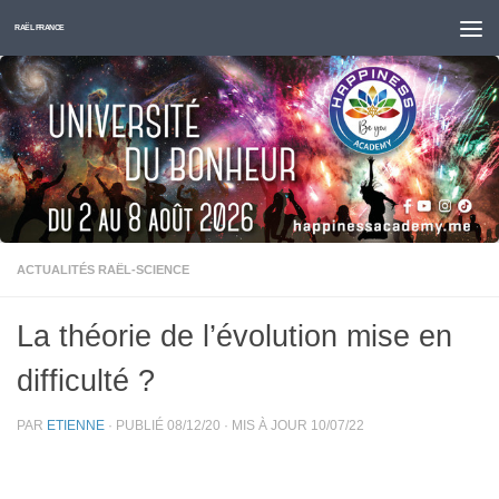
Skip to content
RAËL FRANCE
ACTUALITÉS RAËL-SCIENCE
La théorie de l’évolution mise en
difficulté ?
PAR
ETIENNE
· PUBLIÉ
08/12/20
· MIS À JOUR
10/07/22