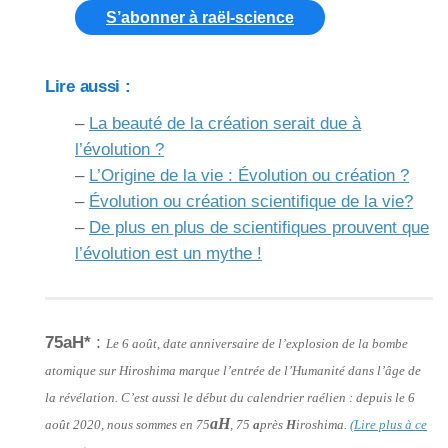
S’abonner à raël-science
Lire aussi :
–
La beauté de la création serait due à
l’évolution ?
–
L’Origine de la vie : Évolution ou création ?
–
Évolution ou création scientifique de la vie?
–
De plus en plus de scientifiques prouvent que
l’évolution est un mythe !
75aH*
:
Le 6 août, date anniversaire de l’explosion de la bombe
atomique sur Hiroshima marque l’entrée de l’Humanité dans l’âge de
la révélation. C’est aussi le début du calendrier raélien : depuis le 6
aH
août 2020, nous sommes en 75
, 75
a
près
H
iroshima.
(Lire plus à ce