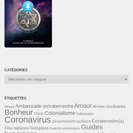
CATÉGORIES
Catégories
ÉTIQUETTES
Amour
Ambassade extraterrestre
Armes nucléaires
Afrique
Bonheur
Colonialisme
Chine
Colonisation
Coronavirus
Extraterrestre(s)
Désarmement nucléaire
Guides
Gotopless
Fête raélienne
Guerres américaines