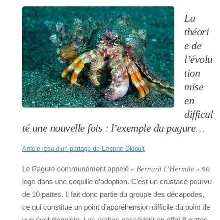
La
théori
e de
l’évolu
tion
mise
en
difficul
té une nouvelle fois : l’exemple du pagure…
Article issu d’un partage de Etienne Didoult
Le Pagure communément appelé
se
« Bernard L’Hermite »
loge dans une coquille d’adoption. C’est un crustacé pourvu
de 10 pattes. Il fait donc partie du groupe des décapodes,
ce qui constitue un point d’appréhension difficile du point de
vue évolutionniste. Les crabes possèdent en effet 8 pattes