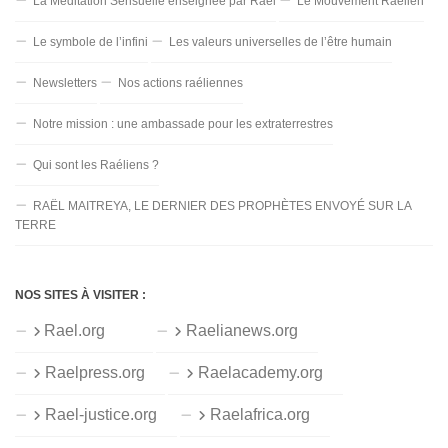
La Méditation Sensuelle enseignée par Raël
Le Mouvement Raélien
Le symbole de l’infini
Les valeurs universelles de l’être humain
Newsletters
Nos actions raéliennes
Notre mission : une ambassade pour les extraterrestres
Qui sont les Raéliens ?
RAËL MAITREYA, LE DERNIER DES PROPHÈTES ENVOYÉ SUR LA
TERRE
NOS SITES À VISITER :
Rael.org
Raelianews.org
Raelpress.org
Raelacademy.org
Rael-justice.org
Raelafrica.org