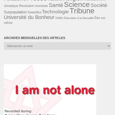
Science
Santé
Société
Révolution mondiale
climatique
Tribune
Technologie
Surpopulation
Swastika
Université du Bonheur
Vidéo
Éducation à la Sexualité
Être soi-
même
ARCHIVES MENSUELLES DES ARTICLES
Archives
mensuelles
des
articles