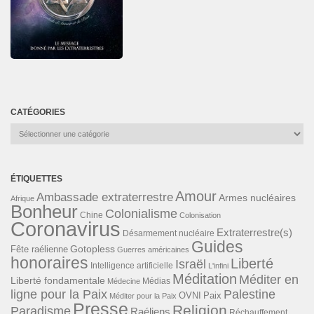
CATÉGORIES
Catégories
ÉTIQUETTES
Amour
Ambassade extraterrestre
Armes nucléaires
Afrique
Bonheur
Colonialisme
Chine
Colonisation
Coronavirus
Extraterrestre(s)
Désarmement nucléaire
Guides
Gotopless
Fête raélienne
Guerres américaines
honoraires
Liberté
Israël
Intelligence artificielle
L'infini
Méditation
Méditer en
Liberté fondamentale
Médias
Médecine
ligne pour la Paix
Palestine
Paix
OVNI
Méditer pour la Paix
Presse
Religion
Paradisme
Raéliens
Réchauffement