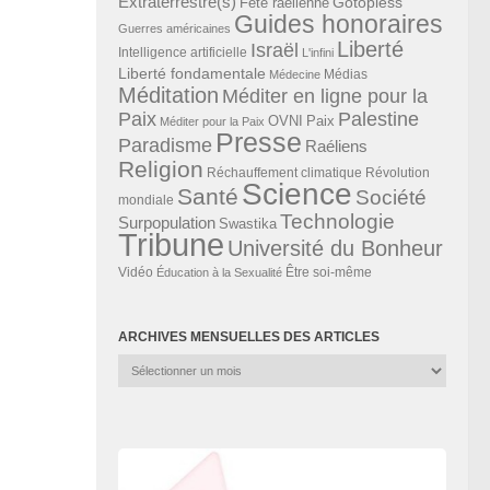
Extraterrestre(s)
Gotopless
Fête raélienne
Guides honoraires
Guerres américaines
Liberté
Israël
Intelligence artificielle
L'infini
Liberté fondamentale
Médias
Médecine
Méditation
Méditer en ligne pour la
Paix
Palestine
Paix
OVNI
Méditer pour la Paix
Presse
Paradisme
Raéliens
Religion
Révolution
Réchauffement climatique
Science
Santé
Société
mondiale
Technologie
Surpopulation
Swastika
Tribune
Université du Bonheur
Vidéo
Éducation à la Sexualité
Être soi-même
ARCHIVES MENSUELLES DES ARTICLES
Archives
mensuelles
des
articles