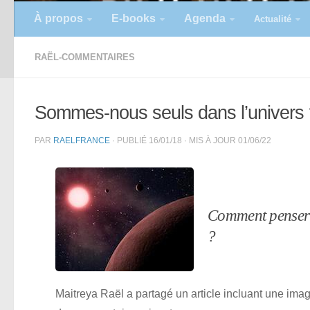
À propos
E-books
Agenda
Actualité
RAËL-COMMENTAIRES
Sommes-nous seuls dans l’univers 
PAR
RAELFRANCE
· PUBLIÉ
16/01/18
· MIS À JOUR
01/06/22
Comment penser 
?
Maitreya Raël a partagé un article incluant une imag