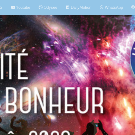
S
Youtube
Odysee
DailyMotion
WhatsApp