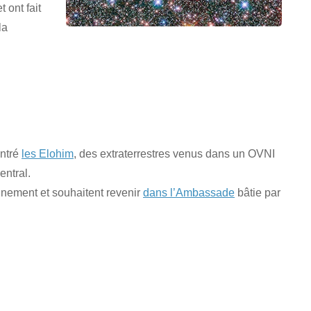
 ont fait
la
ontré
les Elohim
, des extraterrestres venus dans un OVNI
entral.
ignement et souhaitent revenir
dans l’Ambassade
bâtie par