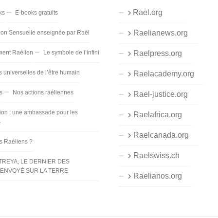
Rael.org
ks
E-books gratuits
Raelianews.org
ion Sensuelle enseignée par Raël
ent Raélien
Le symbole de l’infini
Raelpress.org
s universelles de l’être humain
Raelacademy.org
s
Nos actions raéliennes
Rael-justice.org
ion : une ambassade pour les
Raelafrica.org
s
Raelcanada.org
es Raéliens ?
Raelswiss.ch
TREYA, LE DERNIER DES
ENVOYÉ SUR LA TERRE
Raelianos.org