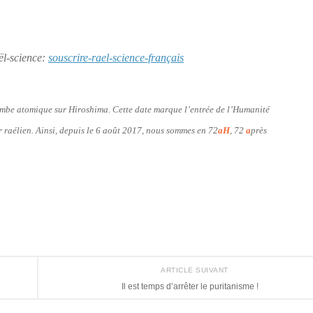
aël-science:
souscrire-rael-science-français
bombe atomique sur Hiroshima. Cette date marque l’entrée de l’Humanité
er raélien. Ainsi, depuis le 6 août 2017, nous sommes en 72
aH
, 72
a
près
ARTICLE SUIVANT
Il est temps d’arrêter le puritanisme !