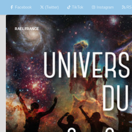
Facebook
(Twitter)
TikTok
Instagram
RS
Skip to content
RAËL FRANCE