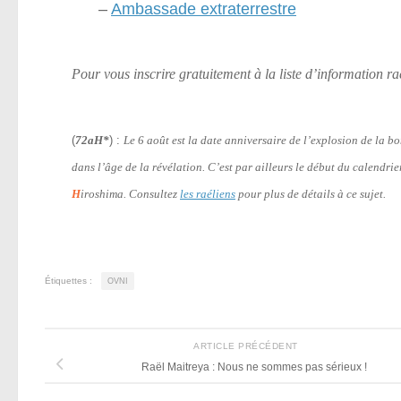
–
Ambassade extraterrestre
Pour vous inscrire gratuitement à la liste d’information r
(
72aH*
) :
Le 6 août est la date anniversaire de l’explosion de la 
dans l’âge de la révélation. C’est par ailleurs le début du calendri
H
iroshima. Consultez
les raéliens
pour plus de détails à ce sujet.
Étiquettes :
OVNI
ARTICLE PRÉCÉDENT
Raël Maitreya : Nous ne sommes pas sérieux !