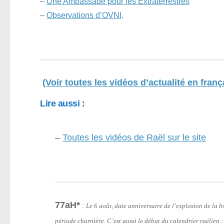
–
Une Ambassade pour les Extraterrestres
–
Observations d’OVNI
.
(Voir toutes les vidéos d’actualité en franç
Lire aussi :
–
Toutes les vidéos de Raël sur le site
77aH*
:
Le 6 août, date anniversaire de l’explosion de la
période charnière. C’est aussi le début du calendrier raélien 