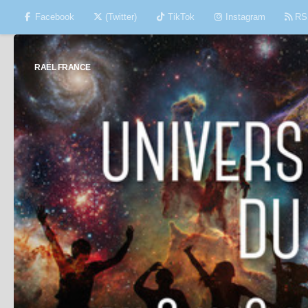
Facebook
(Twitter)
TikTok
Instagram
RS
Skip to content
RAËL FRANCE