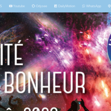
S
Youtube
Odysee
DailyMotion
WhatsApp