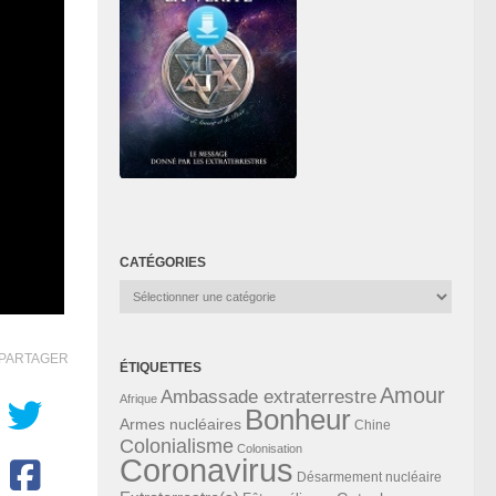
CATÉGORIES
Catégories
PARTAGER
ÉTIQUETTES
Amour
Ambassade extraterrestre
Afrique
Bonheur
Armes nucléaires
Chine
Colonialisme
Colonisation
Coronavirus
Désarmement nucléaire