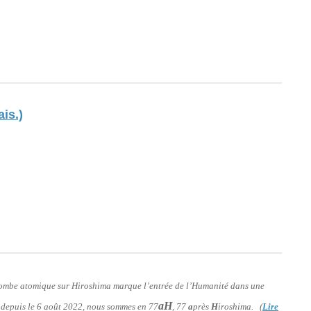
ais.)
 bombe atomique sur Hiroshima marque l’entrée de l’Humanité dans une
aH
: depuis le 6 août 2022, nous sommes en 77
, 77
a
près
H
iroshima. (
Lire