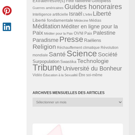
Extraterrestre(s)
Gotopless
Fête raélienne
Guides honoraires
Guerres américaines
Liberté
Israël
Intelligence artificielle
L'infini
Liberté fondamentale
Médias
Médecine
Méditation
Méditer en ligne pour la
Paix
Palestine
Paix
OVNI
Méditer pour la Paix
Presse
Paradisme
Raéliens
Religion
Révolution
Réchauffement climatique
Science
Santé
Société
mondiale
Technologie
Surpopulation
Swastika
Tribune
Université du Bonheur
Vidéo
Éducation à la Sexualité
Être soi-même
ARCHIVES MENSUELLES DES ARTICLES
Archives
mensuelles
des
articles