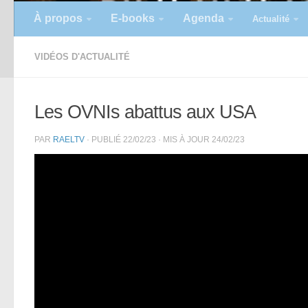
À propos
E-books
Agenda
Actualité
VIDÉOS D'ACTUALITÉ
Les OVNIs abattus aux USA
PAR
RAELTV
· PUBLIÉ
22/02/23
· MIS À JOUR
24/02/23