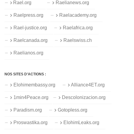
Rael.org
Raelianews.org
Raelpress.org
Raelacademy.org
Rael-justice.org
Raelafrica.org
Raelcanada.org
Raelswiss.ch
Raelianos.org
NOS SITES D’ACTIONS :
Elohimembassy.org
Alliance4ET.org
1min4Peace.org
Descolonizacion.org
Paradism.org
Gotopless.org
Proswastika.org
ElohimLeaks.org