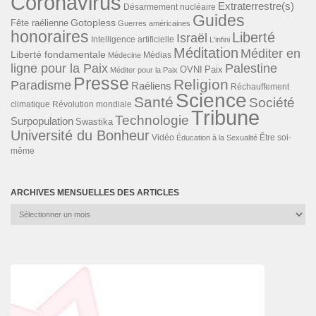
Coronavirus
Extraterrestre(s)
Désarmement nucléaire
Guides
Gotopless
Fête raélienne
Guerres américaines
honoraires
Liberté
Israël
Intelligence artificielle
L'infini
Méditation
Méditer en
Liberté fondamentale
Médias
Médecine
ligne pour la Paix
Palestine
Paix
OVNI
Méditer pour la Paix
Presse
Religion
Paradisme
Raéliens
Réchauffement
Science
Santé
Société
Révolution mondiale
climatique
Tribune
Technologie
Surpopulation
Swastika
Université du Bonheur
Vidéo
Éducation à la Sexualité
Être soi-
même
ARCHIVES MENSUELLES DES ARTICLES
Archives
mensuelles
des
articles