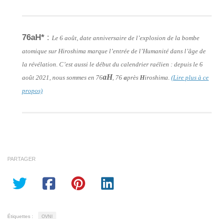
76aH*
:
Le 6 août, date anniversaire de l’explosion de la bombe
atomique sur Hiroshima marque l’entrée de l’Humanité dans l’âge de
la révélation. C’est aussi le début du calendrier raélien : depuis le 6
aH
août 2021, nous sommes en 76
, 76
a
près
H
iroshima.
(Lire plus à ce
propos)
PARTAGER
Étiquettes :
OVNI