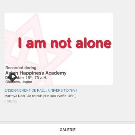
des
articles
ENSEIGNEMENT DE RAËL
/
UNIVERSITÉ-79AH
Maitreya Raël : Je ne suis plus seul (vidéo 10/10)
07/07/26
GALERIE