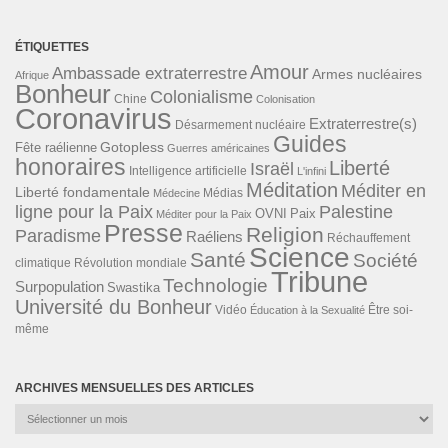
ÉTIQUETTES
Amour
Ambassade extraterrestre
Armes nucléaires
Afrique
Bonheur
Colonialisme
Chine
Colonisation
Coronavirus
Extraterrestre(s)
Désarmement nucléaire
Guides
Gotopless
Fête raélienne
Guerres américaines
honoraires
Liberté
Israël
Intelligence artificielle
L'infini
Méditation
Méditer en
Liberté fondamentale
Médias
Médecine
ligne pour la Paix
Palestine
Paix
OVNI
Méditer pour la Paix
Presse
Religion
Paradisme
Raéliens
Réchauffement
Science
Santé
Société
Révolution mondiale
climatique
Tribune
Technologie
Surpopulation
Swastika
Université du Bonheur
Vidéo
Éducation à la Sexualité
Être soi-
même
ARCHIVES MENSUELLES DES ARTICLES
Archives
mensuelles