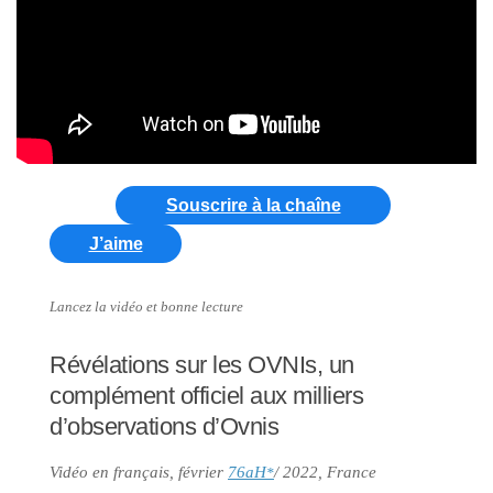
Souscrire à la chaîne
J’aime
Lancez la vidéo et bonne lecture
Révélations sur les OVNIs, un
complément officiel aux milliers
d’observations d’Ovnis
Vidéo en français, février
76aH
/ 2022, France
*