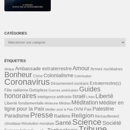
CATÉGORIES
Catégories
ÉTIQUETTES
Amour
Ambassade extraterrestre
Armes nucléaires
Afrique
Bonheur
Colonialisme
Chine
Colonisation
Coronavirus
Extraterrestre(s)
Désarmement nucléaire
Guides
Gotopless
Fête raélienne
Guerres américaines
honoraires
Liberté
Israël
Intelligence artificielle
L'infini
Méditation
Méditer en
Liberté fondamentale
Médias
Médecine
ligne pour la Paix
Palestine
Paix
OVNI
Méditer pour la Paix
Presse
Religion
Paradisme
Raéliens
Réchauffement
Science
Santé
Société
Révolution mondiale
climatique
Tribune