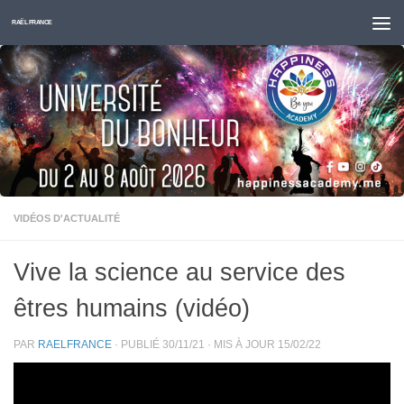
Skip to content
RAËL FRANCE
VIDÉOS D'ACTUALITÉ
Vive la science au service des
êtres humains (vidéo)
PAR
RAELFRANCE
· PUBLIÉ
30/11/21
· MIS À JOUR
15/02/22