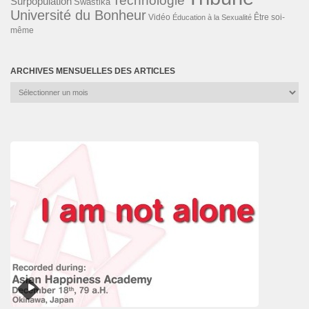
Technologie
Surpopulation
Swastika
Université du Bonheur
Vidéo
Éducation à la Sexualité
Être soi-
même
ARCHIVES MENSUELLES DES ARTICLES
Archives
mensuelles
des
articles