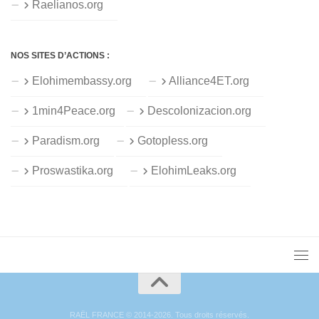
Raelianos.org
NOS SITES D’ACTIONS :
Elohimembassy.org
Alliance4ET.org
1min4Peace.org
Descolonizacion.org
Paradism.org
Gotopless.org
Proswastika.org
ElohimLeaks.org
RAËL FRANCE © 2014-2026. Tous droits réservés.