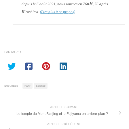
aH
depuis le 6 août 2021, nous sommes en 76
, 76
a
près
H
iroshima.
(Lire plus à ce propos)
PARTAGER
Étiquettes :
Fany
Science
ARTICLE SUIVANT
Le temple du Mont Fanjing et le Fujiyama en arrière-plan ?
ARTICLE PRÉCÉDENT