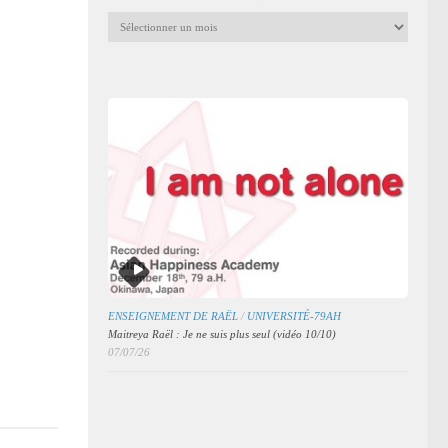
Archives
mensuelles
des
articles
ENSEIGNEMENT DE RAËL
/
UNIVERSITÉ-79AH
Maitreya Raël : Je ne suis plus seul (vidéo 10/10)
07/07/26