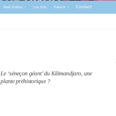
Contact
Raël Vidéos
Les Arts
Galerie
Le ‘séneçon géant’ du Kilimandjaro, une
plante préhistorique ?