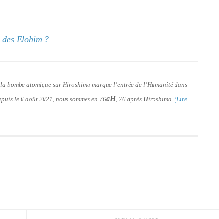
n des Elohim ?
de la bombe atomique sur Hiroshima marque l’entrée de l’Humanité dans
aH
 depuis le 6 août 2021, nous sommes en 76
, 76
a
près
H
iroshima.
(Lire