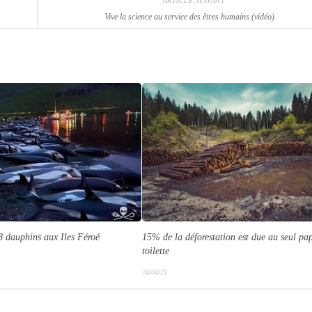
ARTICLE SUIVANT
Vive la science au service des êtres humains (vidéo)
 dauphins aux Iles Féroé
15% de la déforestation est due au seul pap
toilette
24/04/21