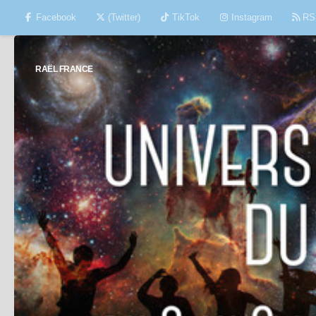
Facebook
(Twitter)
TikTok
Instagram
RS
Skip to content
RAËL FRANCE