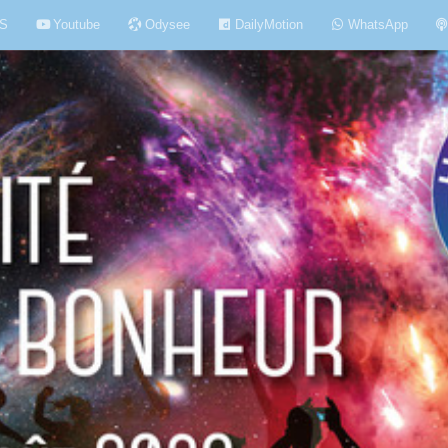
S
Youtube
Odysee
DailyMotion
WhatsApp