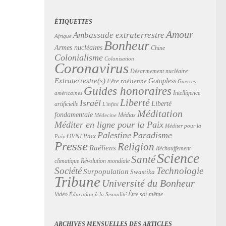
ÉTIQUETTES
Amour
Ambassade extraterrestre
Afrique
Bonheur
Armes nucléaires
Chine
Colonialisme
Colonisation
Coronavirus
Désarmement nucléaire
Extraterrestre(s)
Gotopless
Fête raélienne
Guerres
Guides honoraires
Intelligence
américaines
Liberté
Israël
Liberté
artificielle
L'infini
Méditation
fondamentale
Médias
Médecine
Méditer en ligne pour la Paix
Méditer pour la
Palestine
Paradisme
Paix
OVNI
Paix
Presse
Religion
Raéliens
Réchauffement
Science
Santé
Révolution mondiale
climatique
Technologie
Société
Surpopulation
Swastika
Tribune
Université du Bonheur
Vidéo
Être soi-même
Éducation à la Sexualité
ARCHIVES MENSUELLES DES ARTICLES