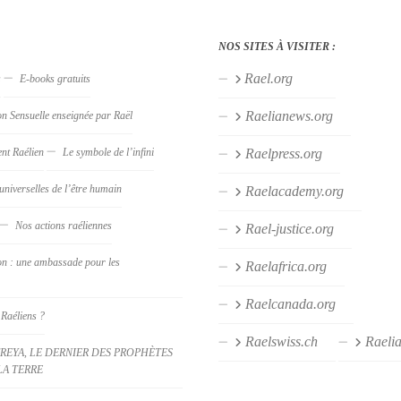
NOS SITES À VISITER :
Rael.org
s
E-books gratuits
Raelianews.org
on Sensuelle enseignée par Raël
nt Raélien
Le symbole de l’infini
Raelpress.org
universelles de l’être humain
Raelacademy.org
Nos actions raéliennes
Rael-justice.org
on : une ambassade pour les
Raelafrica.org
Raelcanada.org
 Raéliens ?
Raelswiss.ch
Raeli
REYA, LE DERNIER DES PROPHÈTES
LA TERRE