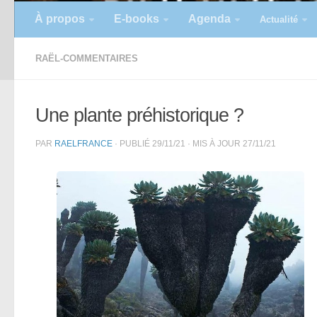
À propos
E-books
Agenda
Actualité
RAËL-COMMENTAIRES
Une plante préhistorique ?
PAR
RAELFRANCE
· PUBLIÉ
29/11/21
· MIS À JOUR
27/11/21