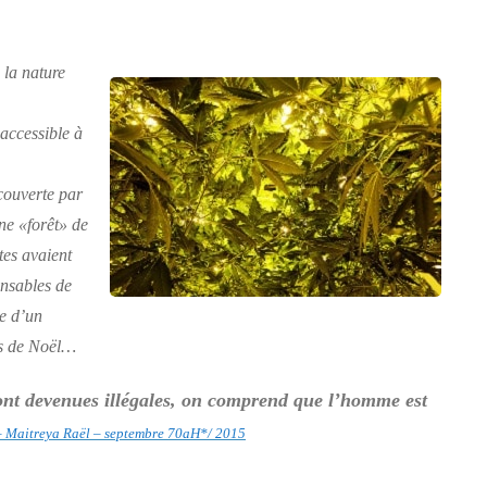
 la nature
 accessible à
écouverte par
ne «forêt» de
tes avaient
onsables de
le d’un
res de Noël…
sont devenues illégales, on comprend que l’homme est
 Maitreya Raël – septembre 70aH*/ 2015