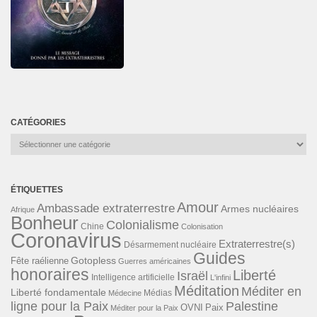
CATÉGORIES
Catégories
ÉTIQUETTES
Amour
Ambassade extraterrestre
Armes nucléaires
Afrique
Bonheur
Colonialisme
Chine
Colonisation
Coronavirus
Extraterrestre(s)
Désarmement nucléaire
Guides
Gotopless
Fête raélienne
Guerres américaines
honoraires
Liberté
Israël
Intelligence artificielle
L'infini
Méditation
Méditer en
Liberté fondamentale
Médias
Médecine
ligne pour la Paix
Palestine
Paix
OVNI
Méditer pour la Paix