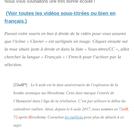
Nous vous souhaitons une très bonne écoute !
(Voir toutes les vidéos sous-titrées ou bien en
français.)
Passez votre souris en bas à droite de la vidéo pour vous assurez
que l’icône « Clavier » est surlignée en rouge. Cliquez ensuite sur
la roue située juste à droite et dans la liste « Sous-titres/CC », allez
chercher la langue « Français » / French pour l’activer par la
sélection.
(
72aH*
) :
Le 6 août est la date anniversaire de l’explosion de la
bombe atomique sur Hiroshima. Cette date marque l’entrée de
l’Humanité dans l’âge de la révélation. C’est par ailleurs le début du
calendrier raélien. Ainsi, depuis le 6 août 2017, nous sommes en 72
aH
,
72
a
près
H
iroshima. Consultez
les raéliens
pour plus de détails à ce
sujet.