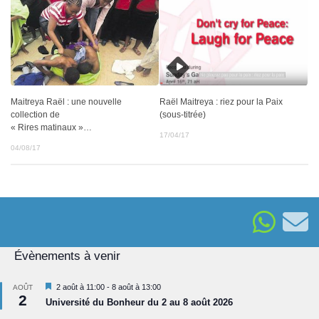
Maitreya Raël : une nouvelle
Raël Maitreya : riez pour la Paix
collection de
(sous-titrée)
« Rires matinaux »…
17/04/17
04/08/17
Évènements à venir
Mis
2 août à 11:00
-
8 août à 13:00
AOÛT
2
en
Université du Bonheur du 2 au 8 août 2026
avant