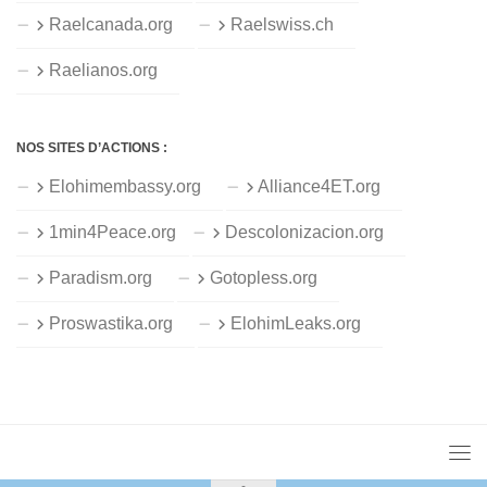
Raelcanada.org
Raelswiss.ch
Raelianos.org
NOS SITES D’ACTIONS :
Elohimembassy.org
Alliance4ET.org
1min4Peace.org
Descolonizacion.org
Paradism.org
Gotopless.org
Proswastika.org
ElohimLeaks.org