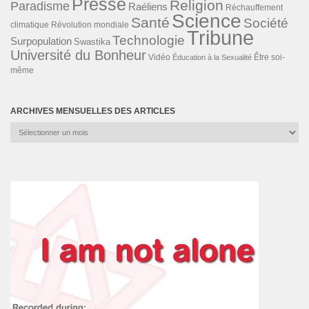
Presse
Religion
Paradisme
Raéliens
Réchauffement
Science
Santé
Société
Révolution mondiale
climatique
Tribune
Technologie
Surpopulation
Swastika
Université du Bonheur
Vidéo
Éducation à la Sexualité
Être soi-
même
ARCHIVES MENSUELLES DES ARTICLES
Archives
mensuelles
des
articles