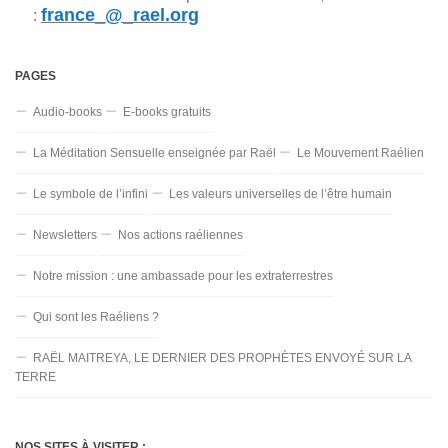
france_@_rael.org
:
PAGES
Audio-books
E-books gratuits
La Méditation Sensuelle enseignée par Raël
Le Mouvement Raélien
Le symbole de l’infini
Les valeurs universelles de l’être humain
Newsletters
Nos actions raéliennes
Notre mission : une ambassade pour les extraterrestres
Qui sont les Raéliens ?
RAËL MAITREYA, LE DERNIER DES PROPHÈTES ENVOYÉ SUR LA
TERRE
NOS SITES À VISITER :