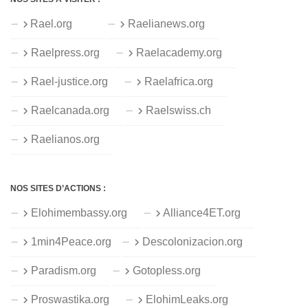
Rael.org
Raelianews.org
Raelpress.org
Raelacademy.org
Rael-justice.org
Raelafrica.org
Raelcanada.org
Raelswiss.ch
Raelianos.org
NOS SITES D’ACTIONS :
Elohimembassy.org
Alliance4ET.org
1min4Peace.org
Descolonizacion.org
Paradism.org
Gotopless.org
Proswastika.org
ElohimLeaks.org