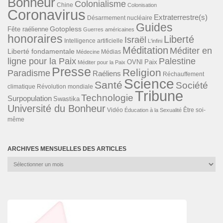
Bonheur
Colonialisme
Chine
Colonisation
Coronavirus
Extraterrestre(s)
Désarmement nucléaire
Guides
Gotopless
Fête raélienne
Guerres américaines
honoraires
Liberté
Israël
Intelligence artificielle
L'infini
Méditation
Méditer en
Liberté fondamentale
Médias
Médecine
ligne pour la Paix
Palestine
Paix
OVNI
Méditer pour la Paix
Presse
Religion
Paradisme
Raéliens
Réchauffement
Science
Santé
Société
Révolution mondiale
climatique
Tribune
Technologie
Surpopulation
Swastika
Université du Bonheur
Vidéo
Éducation à la Sexualité
Être soi-
même
ARCHIVES MENSUELLES DES ARTICLES
Archives
mensuelles
des
articles